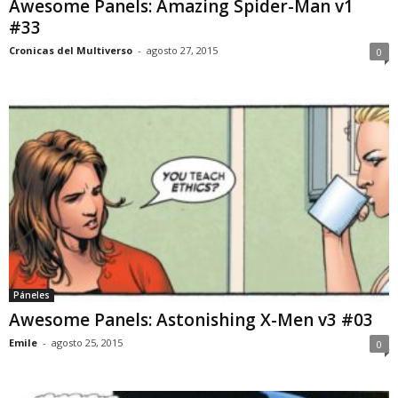
Awesome Panels: Amazing Spider-Man v1
#33
Cronicas del Multiverso
-
agosto 27, 2015
0
Páneles
Awesome Panels: Astonishing X-Men v3 #03
Emile
-
agosto 25, 2015
0