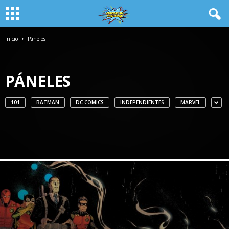
Inicio
Páneles
PÁNELES
101
BATMAN
DC COMICS
INDEPENDIENTES
MARVEL