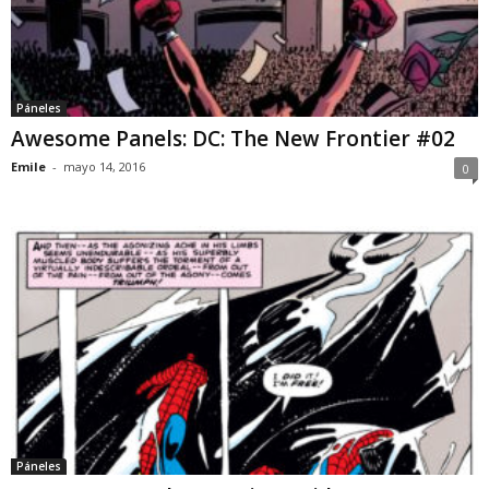
Páneles
Awesome Panels: DC: The New Frontier #02
Emile
-
mayo 14, 2016
0
Páneles