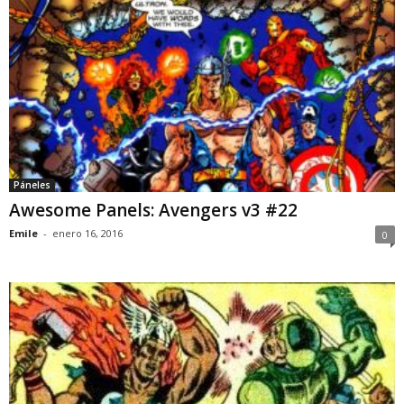
Páneles
Awesome Panels: Avengers v3 #22
Emile
-
enero 16, 2016
0