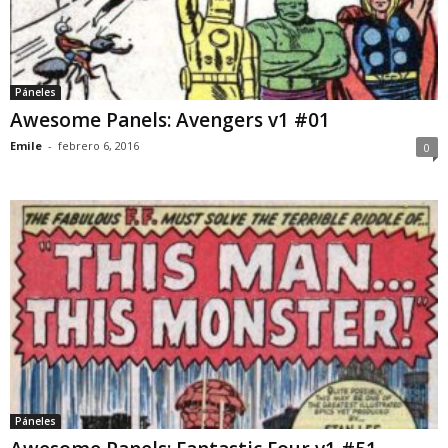
Páneles
Awesome Panels: Avengers v1 #01
Emile
-
febrero 6, 2016
0
Páneles