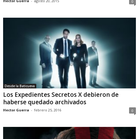
Hector Guerra
-
agosto 20, 2015
0
Desde la Baticueva
Los Expedientes Secretos X debieron de
haberse quedado archivados
Hector Guerra
-
febrero 25, 2016
0