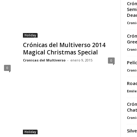
Crón
Semi
Dead
Croni
Crón
Holiday
Gre
Crónicas del Multiverso 2014
Croni
Magical Christmas Special
Cronicas del Multiverso
-
enero 9, 2015
0
Pelí
0
Croni
Road
Emile
Crón
Chat
Croni
Silv
Holiday