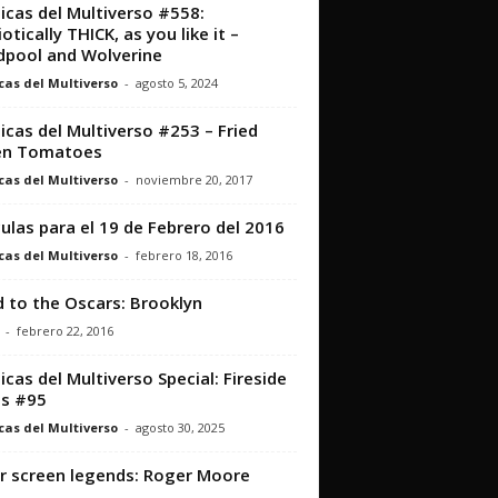
icas del Multiverso #558:
otically THICK, as you like it –
pool and Wolverine
cas del Multiverso
-
agosto 5, 2024
icas del Multiverso #253 – Fried
en Tomatoes
cas del Multiverso
-
noviembre 20, 2017
culas para el 19 de Febrero del 2016
cas del Multiverso
-
febrero 18, 2016
 to the Oscars: Brooklyn
-
febrero 22, 2016
icas del Multiverso Special: Fireside
s #95
cas del Multiverso
-
agosto 30, 2025
er screen legends: Roger Moore