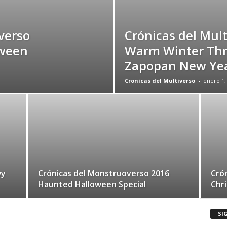
verso
Crónicas del Mul
oween
Warm Winter Th
Zapopan New Yea
Cronicas del Multiverso
-
enero 1,
wy
Crónicas del Monstruoverso 2016
Crón
Haunted Halloween Special
Chri
SI