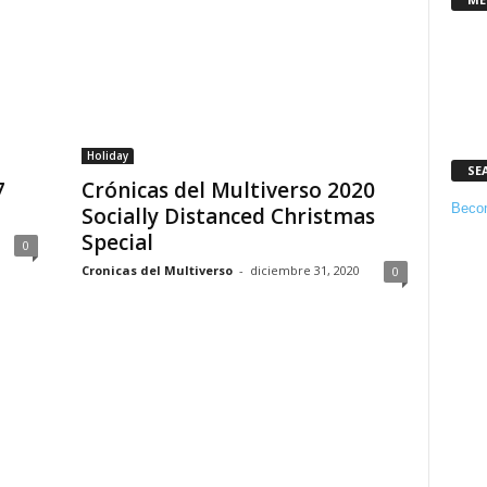
Holiday
SE
7
Crónicas del Multiverso 2020
Becom
Socially Distanced Christmas
Special
0
Cronicas del Multiverso
-
diciembre 31, 2020
0