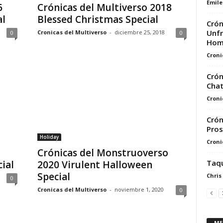
Emile
6
Crónicas del Multiverso 2018
al
Blessed Christmas Special
Crón
Unfr
Cronicas del Multiverso
-
diciembre 25, 2018
0
0
Hom
Croni
Crón
Chat
Croni
Crón
Pro
Holiday
Croni
Crónicas del Monstruoverso
Taqu
ial
2020 Virulent Halloween
Special
Chris
0
Cronicas del Multiverso
-
noviembre 1, 2020
0
ME