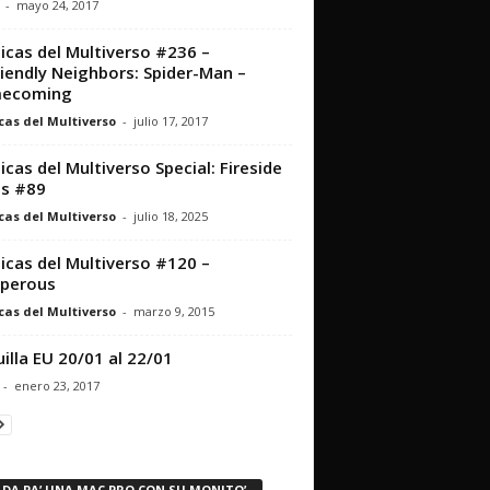
-
mayo 24, 2017
icas del Multiverso #236 –
iendly Neighbors: Spider-Man –
ecoming
cas del Multiverso
-
julio 17, 2017
icas del Multiverso Special: Fireside
s #89
cas del Multiverso
-
julio 18, 2025
icas del Multiverso #120 –
sperous
cas del Multiverso
-
marzo 9, 2015
illa EU 20/01 al 22/01
-
enero 23, 2017
 DA PA’ UNA MAC PRO CON SU MONITO’