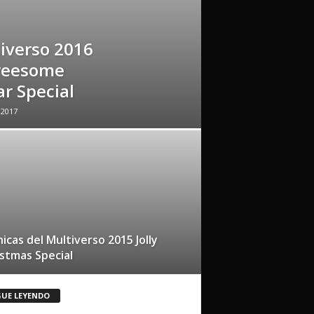
tiverso 2016
reesome
r Special
 2017
icas del Multiverso 2015 Jolly
stmas Special
GUE LEYENDO