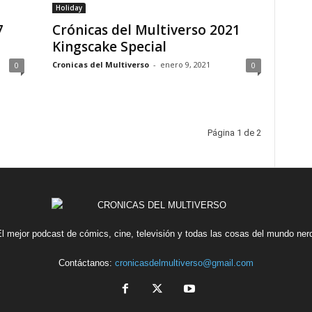
Holiday
7
Crónicas del Multiverso 2021
Kingscake Special
Cronicas del Multiverso
-
enero 9, 2021
0
0
Página 1 de 2
l mejor podcast de cómics, cine, televisión y todas las cosas del mundo ner
Contáctanos:
cronicasdelmultiverso@gmail.com