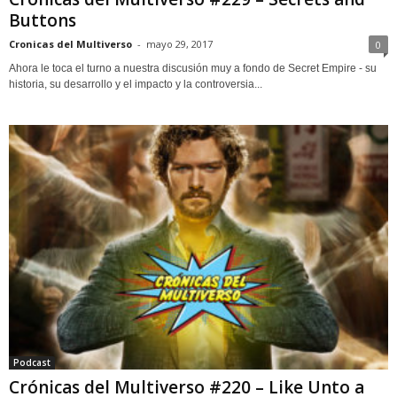
Buttons
Cronicas del Multiverso
-
mayo 29, 2017
0
Ahora le toca el turno a nuestra discusión muy a fondo de Secret Empire - su
historia, su desarrollo y el impacto y la controversia...
Podcast
Crónicas del Multiverso #220 – Like Unto a