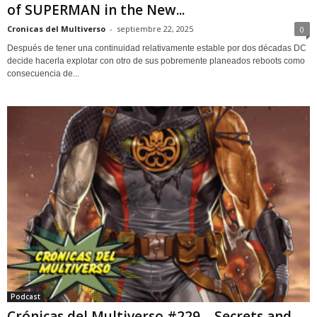
of SUPERMAN in the New...
Cronicas del Multiverso
-
septiembre 22, 2025
0
Después de tener una continuidad relativamente estable por dos décadas DC
decide hacerla explotar con otro de sus pobremente planeados reboots como
consecuencia de...
Podcast
Crónicas del Multiverso #229 – Secrets and