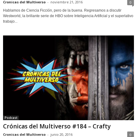
Cronicas del Multiverso
-
noviembre 21, 2016
0
Hablamos de Ciencia Ficción, pero de la buena. Regresamos a discutir
Westworld, la brillante serie de HBO sobre Inteligencia Artificial y el superlativo
trabajo...
Podcast
Crónicas del Multiverso #184 – Crafty
Cronicas del Multiverso
-
junio 20, 2016
0