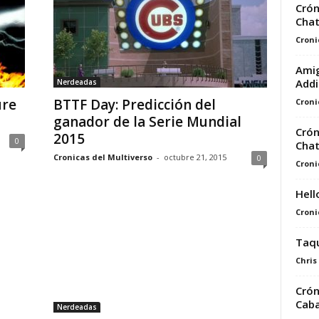
Crón
Chat
Croni
Amig
Addi
Nerdeadas
ure
BTTF Day: Predicción del
Croni
ganador de la Serie Mundial
Crón
2015
0
Cha
Cronicas del Multiverso
-
octubre 21, 2015
0
Croni
Hell
Croni
Taqu
Chris
Crón
Caba
Nerdeadas