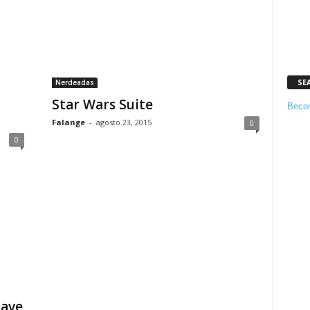
SE
Nerdeadas
Star Wars Suite
Becom
Falange
-
agosto 23, 2015
0
0
lave