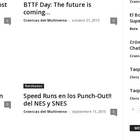
Croni
ost
BTTF Day: The future is
coming…
El B
Supe
Cronicas del Multiverso
-
octubre 21, 2015
0
0
Bote
Crón
Chat
Croni
Taqu
Chris
Nerdeadas
Taqu
n
Speed Runs en los Punch-Out!!
Chris
del NES y SNES
0
Cronicas del Multiverso
-
septiembre 11, 2015
0
ME