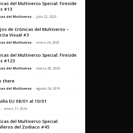
icas del Multiverso Special: Fireside
s #13
cas del Multiverso
-
julio 22, 2023
os de Crónicas del Multiverso –
ctia Visual #3
cas del Multiverso
-
enero 24, 2020
icas del Multiverso Special: Fireside
ts #123
cas del Multiverso
-
marzo 28, 2026
o there
cas del Multiverso
-
agosto 24, 2019
illa EU 08/01 al 10/01
-
enero 11, 2016
icas del Multiverso Special:
lleros del Zodiaco #45