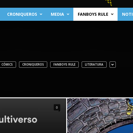
CRONIQUEROS
MEDIA
FANBOYS RULE
NOTI
CÓMICS
CRONIQUEROS
FANBOYS RULE
LITERATURA
0