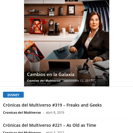
Crónicas 
Cambios en la Galaxia
more with
Cronicas del Multiverso
-
septiembre 12, 2017
Cronicas del M
DISNEY
Crónicas del Multiverso #319 – Freaks and Geeks
Cronicas del Multiverso
-
abril 8, 2019
Crónicas del Multiverso #221 – As Old as Time
Cronicas del Multiverso
-
abril 3, 2017