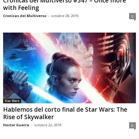
Crónicas del Multiverso #347 – Once more
with Feeling
Cronicas del Multiverso
-
octubre 28, 2019
0
Star Wars
Hablemos del corto final de Star Wars: The
Rise of Skywalker
Hector Guerra
-
octubre 22, 2019
0