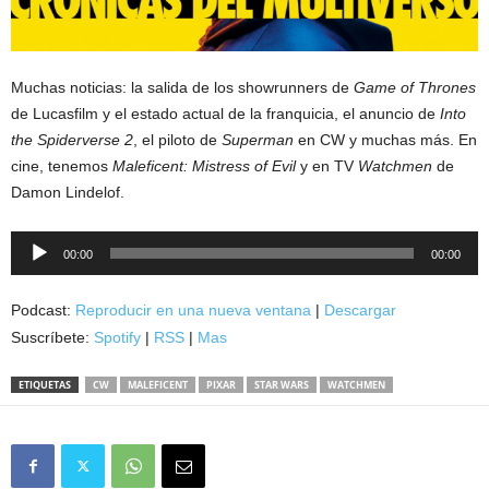
Muchas noticias: la salida de los showrunners de
Game of Thrones
de Lucasfilm y el estado actual de la franquicia, el anuncio de
Into
the Spiderverse 2
, el piloto de
Superman
en CW y muchas más. En
cine, tenemos
Maleficent: Mistress of Evil
y en TV
Watchmen
de
Damon Lindelof.
Reproductor
00:00
00:00
de
audio
Podcast:
Reproducir en una nueva ventana
|
Descargar
Suscríbete:
Spotify
|
RSS
|
Mas
ETIQUETAS
CW
MALEFICENT
PIXAR
STAR WARS
WATCHMEN