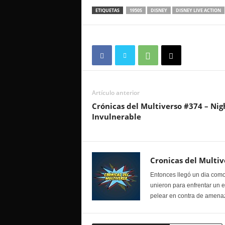
ETIQUETAS
1950S
DISNEY
DISNEY LIVE ACTION
Artículo anterior
Crónicas del Multiverso #374 – Nig
Invulnerable
Cronicas del Multiv
Entonces llegó un dia como
unieron para enfrentar un 
pelear en contra de amenaz