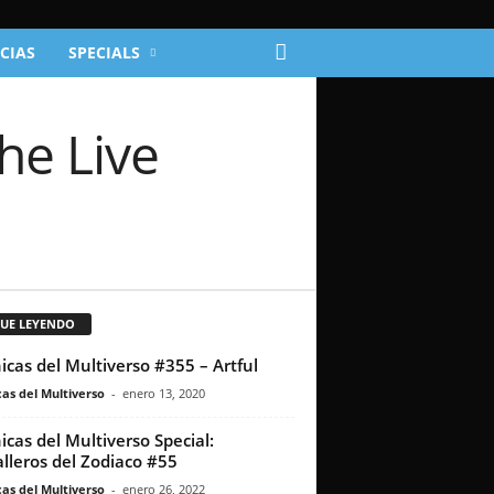
CIAS
SPECIALS
he Live
GUE LEYENDO
icas del Multiverso #355 – Artful
as del Multiverso
-
enero 13, 2020
icas del Multiverso Special:
lleros del Zodiaco #55
as del Multiverso
-
enero 26, 2022