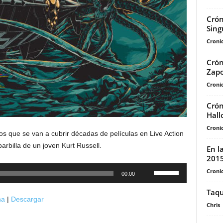
Crón
Sing
Cronic
Crón
Zapo
Cronic
Crón
Hall
Cronic
s que se van a cubrir décadas de películas en Live Action
arbilla de un joven Kurt Russell.
En l
201
Utiliza
Cronic
00:00
las
Taqu
teclas
na
|
Descargar
de
Chris
flecha