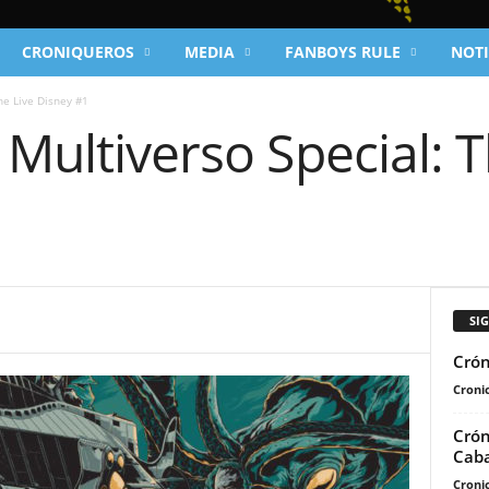
CRONIQUEROS
MEDIA
FANBOYS RULE
NOTI
he Live Disney #1
 Multiverso Special: T
SI
Crón
Cronic
Crón
Caba
Cronic