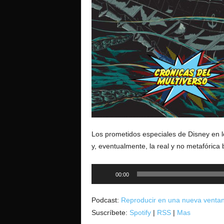
o
Los prometidos especiales de Disney en lo
y, eventualmente, la real y no metafórica b
Reproductor
00:00
de
audio
Podcast:
Reproducir en una nueva venta
Suscríbete:
Spotify
|
RSS
|
Mas