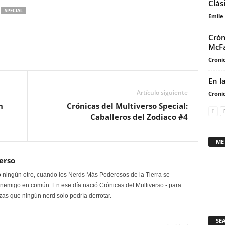
Clás
arriba/abajo
SPECIAL
Emile
para
aumentar
Crón
o
McFa
disminuir
Cronic
el
volumen.
En l
Artículo siguiente
Cronic
h
Crónicas del Multiverso Special:
Caballeros del Zodiaco #4
ME
erso
 ningún otro, cuando los Nerds Más Poderosos de la Tierra se
enemigo en común. En ese día nació Crónicas del Multiverso - para
as que ningún nerd solo podría derrotar.
SE