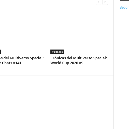
Becom
Podcast
s del Multiverso Special:
Crónicas del Multiverso Special:
e Chats #141
World Cup 2026 #9