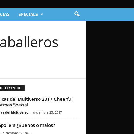
CIAS
SPECIALS
Caballeros
GUE LEYENDO
icas del Multiverso 2017 Cheerful
stmas Special
as del Multiverso
-
diciembre 25, 2017
Spoilers ¿Buenos o malos?
-
diciembre 12, 2015