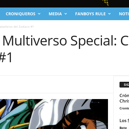
CRONIQUEROS
MEDIA
FANBOYS RULE
NOTI
Caballeros del Zodiaco #1
 Multiverso Special: 
 #1
SI
Crón
Chri
Cronic
Los 
Bote