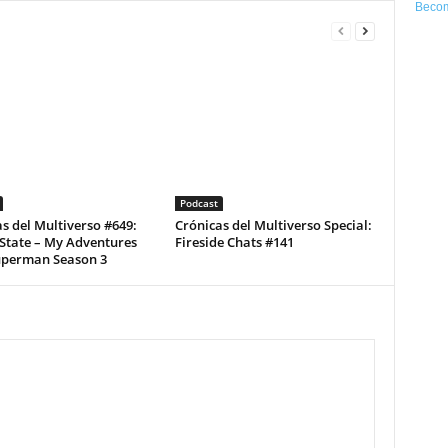
Becom
Podcast
s del Multiverso #649:
Crónicas del Multiverso Special:
State – My Adventures
Fireside Chats #141
uperman Season 3