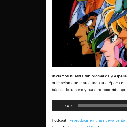
o
Iniciamos nuestra tan prometida y esperad
animación que marcó toda una época en 
básico de la serie y nuestro recorrido ap
Reproductor
00:00
de
audio
Podcast:
Reproducir en una nueva venta