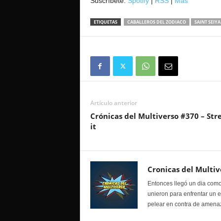
Suscríbete:
Spotify
|
RSS
|
Mas
ETIQUETAS
CABALLEROS DEL ZODIACO
SAINT SEIYA
Artículo anterior
Crónicas del Multiverso #370 – Str
it
Cronicas del Multiv
Entonces llegó un dia como
unieron para enfrentar un 
pelear en contra de amenaz