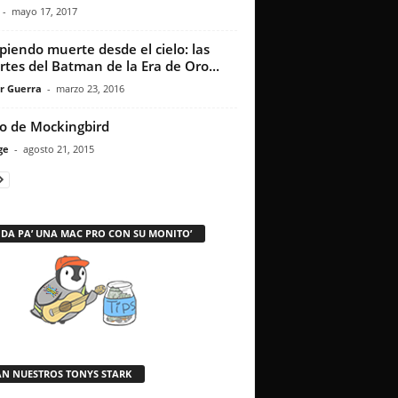
-
mayo 17, 2017
piendo muerte desde el cielo: las
tes del Batman de la Era de Oro...
r Guerra
-
marzo 23, 2016
to de Mockingbird
ge
-
agosto 21, 2015
 DA PA’ UNA MAC PRO CON SU MONITO’
AN NUESTROS TONYS STARK