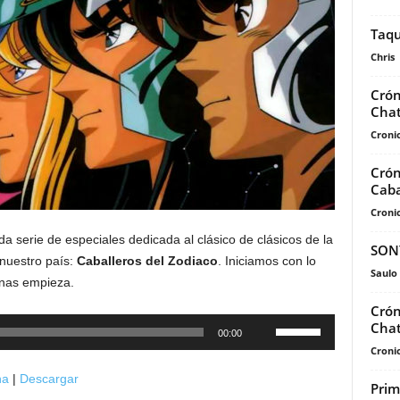
Taqu
Chris
Crón
Chat
Cronic
Crón
Caba
Cronic
a serie de especiales dedicada al clásico de clásicos de la
SON
nuestro país:
Caballeros del Zodiaco
. Iniciamos con lo
Saulo
enas empieza.
Crón
Utiliza
Chat
00:00
las
Cronic
teclas
na
|
Descargar
Prim
de