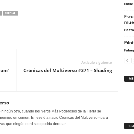
flecha
Emile
arriba/abajo
SPECIAL
Escu
para
muer
aumentar
Hecto
o
disminuir
Pilo
el
Falan
volumen.
Artículo siguiente
eam’
Crónicas del Multiverso #371 – Shading
ME
erso
 ningún otro, cuando los Nerds Más Poderosos de la Tierra se
enemigo en común. En ese día nació Crónicas del Multiverso - para
as que ningún nerd solo podría derrotar.
SE