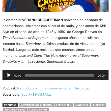
Iniciamos el
VERANO DE SUPERMAN
hablando de décadas de
adaptaciones, iniciamos con el serial de radio, y hablamos de Kirk
Alyn en el serial de cine de 1948 y 1950, de George Reeves en
The Adventures of Superman
, de algunos años de peculiares
intentos hasta
Superboy
, la última producción de Alexander e Ilya
Salkind. Luego las más recientes que muchos vimos en su
momento:
Lois and Clark: The New Adventures of Superman
,
Smallville
y la más reciente,
Superman & Lois
.
Reproductor
00:00
00:00
de
audio
Podcast:
Reproducir en una nueva ventana
|
Descargar
Suscríbete:
Spotify
|
RSS
|
Mas
ETIQUETAS
ADVENTURES OF SUPERMAN
LOIS & CLARK
SMALLVILLE
SUPERBOY
SUPERMAN & LOIS
SUPERMAN 1948