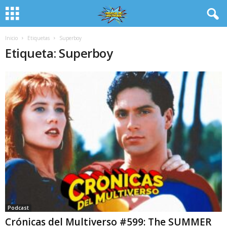
Inicio
Etiquetas
Superboy
Etiqueta: Superboy
Podcast
Crónicas del Multiverso #599: The SUMMER