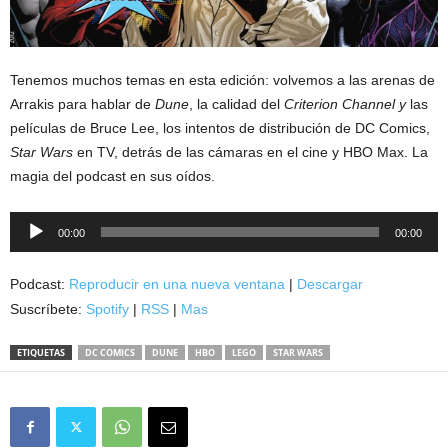
Tenemos muchos temas en esta edición: volvemos a las arenas de
Arrakis para hablar de
Dune
, la calidad del
Criterion Channel y
las
películas de Bruce Lee, los intentos de distribución de DC Comics,
Star Wars
en TV, detrás de las cámaras en el cine y HBO Max. La
magia del podcast en sus oídos.
Reproductor
00:00
00:00
de
audio
Podcast:
Reproducir en una nueva ventana
|
Descargar
Suscríbete:
Spotify
|
RSS
|
Mas
ETIQUETAS
DC COMICS
DUNE
HBO
LEGO
STAR WARS