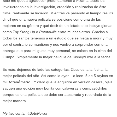
Solo me queda agradecer profundamente a Pixar, a todos los
involucrados en la investigación, creación y realización de éste
filme, realmente se lucieron. Mientras va pasando el tiempo resulta
difícil que una nueva película se posicione como una de las
mejores en su género y qué decir de un listado que incluye glorias
como
Toy Story, Up
o
Ratatouille
entre muchas otras. Gracias a
todos los santos tenemos a un estudio que se niega a morir y muy
por el contrario se mantiene y nos vuelve a sorprender con una
entrega que para mi gusto muy personal, se coloca en la cima del
Olimpo. Simplemente la mejor película de Disney/Pixar a la fecha.
Es más, dejemos de lado las categorías,
Coco
es, a la fecha, la
mejor película del año. Así como lo oyen…o leen. 5 de 5 rayitos en
mi
Botesómetro
. Y claro que la adquiriré en versión casera, ojalá
saquen una edición muy bonita con calaveras y cempasúchiles
porque es una película que debe ser atesorada y recordada de la
mejor manera.
My two cents.
#BotePower