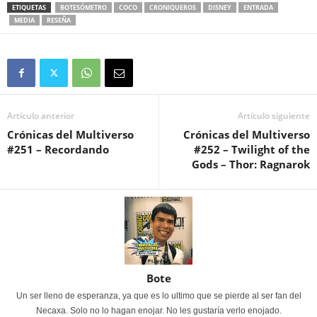
ETIQUETAS
BOTESÓMETRO
COCO
CRONIQUEROS
DISNEY
ENTRADA
MEDIA
RESEÑA
Artículo anterior
Artículo siguiente
Crónicas del Multiverso
Crónicas del Multiverso
#251 – Recordando
#252 – Twilight of the
Gods – Thor: Ragnarok
Bote
Un ser lleno de esperanza, ya que es lo ultimo que se pierde al ser fan del
Necaxa. Solo no lo hagan enojar. No les gustaría verlo enojado.