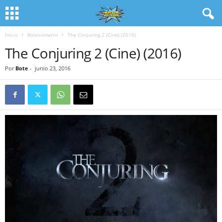
Inicio
Botesometro
The Conjuring 2 (Cine) (2016)
The Conjuring 2 (Cine) (2016)
Por
Bote
-
junio 23, 2016