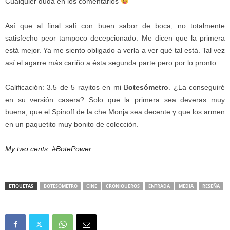
Cualquier duda en los comentarios
Así que al final salí con buen sabor de boca, no totalmente
satisfecho peor tampoco decepcionado. Me dicen que la primera
está mejor. Ya me siento obligado a verla a ver qué tal está. Tal vez
así el agarre más cariño a ésta segunda parte pero por lo pronto:
Calificación: 3.5 de 5 rayitos en mi B
otesómetro
. ¿La conseguiré
en su versión casera? Solo que la primera sea deveras muy
buena, que el Spinoff de la che Monja sea decente y que los armen
en un paquetito muy bonito de colección.
My two cents.
#BotePower
ETIQUETAS
BOTESÓMETRO
CINE
CRONIQUEROS
ENTRADA
MEDIA
RESEÑA