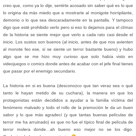
creo que, como ya lo dije, sentirte acosado sin saber qué es lo que
lo origina da más miedo que a mostrarte al monigote horripilante,
demonio o lo que sea descaradamente en la pantalla. Y tampoco
digo que esté prohibido verlo pero si eso lo dejamos para el clímax
de la historia se siente mejor que verlo a cada rato casi desde el
inicio. Los sustos son buenos (al inicio, antes de que nos avienten
al monote feo ese, si se siente un terror bastante bueno) y hubo
algo que se me hizo muy curioso que solo había visto en
videojuegos o comics donde antes de acabar con el jefe final tienes
que pasar por el enemigo secundario.
La historia en si es buena (desconozco que tan veraz sea o qué
tanto le hayan metido de su cuchara), la manera en que los
protagonistas están decididos a ayudar a la familia víctima del
fenómeno malvado y todo el rollo de la premoción le da un buen
sabor y lo que más agradecí (y que tantas buenas películas de
terror me ha arruinado) es que no fue el típico final de película de
terror molera donde…ah bueno eso mejor no se los digo.