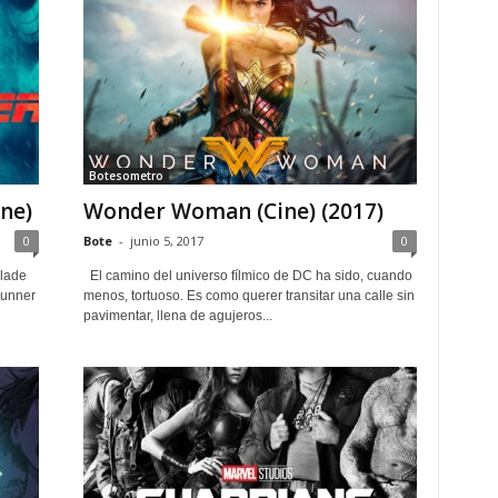
Botesometro
ine)
Wonder Woman (Cine) (2017)
0
Bote
-
junio 5, 2017
0
Blade
El camino del universo fílmico de DC ha sido, cuando
Runner
menos, tortuoso. Es como querer transitar una calle sin
pavimentar, llena de agujeros...