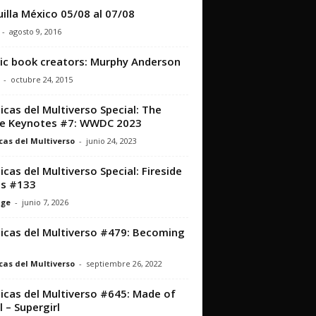
illa México 05/08 al 07/08
-
agosto 9, 2016
c book creators: Murphy Anderson
-
octubre 24, 2015
icas del Multiverso Special: The
e Keynotes #7: WWDC 2023
cas del Multiverso
-
junio 24, 2023
icas del Multiverso Special: Fireside
ts #133
nge
-
junio 7, 2026
icas del Multiverso #479: Becoming
cas del Multiverso
-
septiembre 26, 2022
icas del Multiverso #645: Made of
l – Supergirl