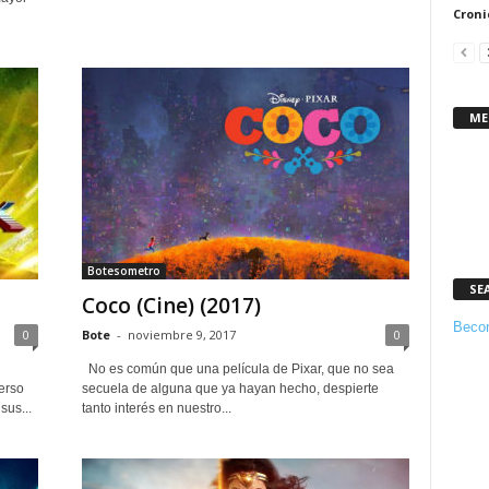
Croni
ME
Botesometro
SE
Coco (Cine) (2017)
Becom
0
Bote
-
noviembre 9, 2017
0
No es común que una película de Pixar, que no sea
erso
secuela de alguna que ya hayan hecho, despierte
sus...
tanto interés en nuestro...