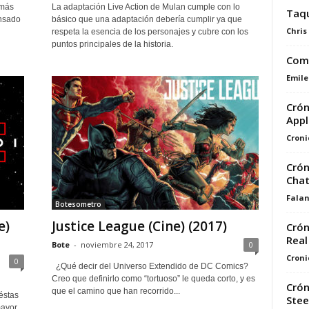
 más
La adaptación Live Action de Mulan cumple con lo
Taqu
ensado
básico que una adaptación debería cumplir ya que
Chris
respeta la esencia de los personajes y cubre con los
puntos principales de la historia.
Comi
Emile
Crón
Appl
Croni
Crón
Cha
Fala
Botesometro
e)
Justice League (Cine) (2017)
Crón
Real
Bote
-
noviembre 24, 2017
0
Croni
0
¿Qué decir del Universo Extendido de DC Comics?
Creo que definirlo como “tortuoso” le queda corto, y es
Crón
que el camino que han recorrido...
éstas
Stee
mayor