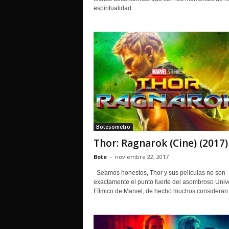
espiritualidad...
Botesometro
Thor: Ragnarok (Cine) (2017)
Bote
-
noviembre 22, 2017
Seamos honestos, Thor y sus películas no son
exactamente el punto fuerte del asombroso Univ
Fílmico de Marvel, de hecho muchos consideran 