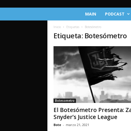
C
MAIN
PODCAST
r
ó
Inicio
Etiquetas
Botesómetro
n
Etiqueta: Botesómetro
i
c
a
s
d
e
l
M
u
l
t
Botesometro
i
El Botesómetro Presenta: Z
v
e
Snyder’s Justice League
r
Bote
-
marzo 21, 2021
s