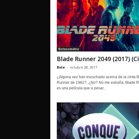
Botesometro
Blade Runner 2049 (2017) (C
Bote
-
octubre 28, 2017
¿Alguna vez han escuchado acerca de la cinta 
Runner de 1982?, ¿No? No me extraña, Blade 
es una película que a pesar...