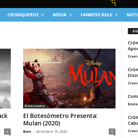
CRONIQUEROS
MEDIA
FANBOYS RULE
NOTI
SI
Crón
Apo
Croni
Crón
Disn
Croni
Comi
Emile
Botesometro
ack
El Botesómetro Presenta:
Crón
Mulan (2020)
Caba
Croni
0
Bote
-
diciembre 19, 2020
0