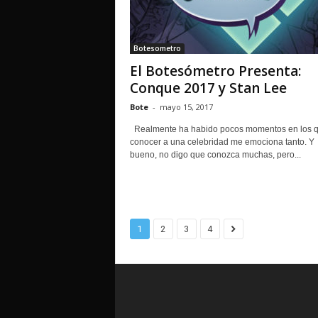
Botesometro
El Botesómetro Presenta:
Conque 2017 y Stan Lee
Bote
-
mayo 15, 2017
Realmente ha habido pocos momentos en los 
conocer a una celebridad me emociona tanto. Y
bueno, no digo que conozca muchas, pero...
1
2
3
4