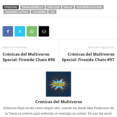
ETIQUETAS
BRIAN AZZARELLO
JEPH LOEB
JIM LEE
OUR WORLDS AT WAR
PRESIDENT LUTHOR
SUPERMAN
Y2K
Artículo anterior
Artículo siguiente
Crónicas del Multiverso
Crónicas del Multiverso
Special: Fireside Chats #96
Special: Fireside Chats #97
Cronicas del Multiverso
Entonces llegó un dia como ningún otro, cuando los Nerds Más Poderosos de
la Tierra se unieron para enfrentar un enemigo en común. En ese día nació