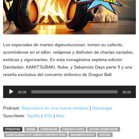
Los especiales de martes digievolucionan: tomen su cafecito,
acomódense en el sillón, relájense y disfruten de charlas variadas,
exóticas y vigorizantes. En esta nonagésima septima edición
Dandadan, KAMITSUBAKI, Nube, y Sakamoto Days parte 9 y una
reseña exclusiva del concierto sinfonico de Dragon Ball.
Reproductor
00:00
00:00
de
audio
Podcast:
Reproducir en una nueva ventana
|
Descargar
Suscríbete:
Spotify
|
RSS
|
Mas
ETIQUETAS
ANIME
DANDADAN
FIRESIDE CHATS
JIGOKU SENSEI NUBE
KAMITSUBAKI CITY UNDER CONSTRUCTION
SAKAMOTO DAYS
SPECIAL