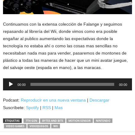
Continuamos con la extensa colección de Falange y seguimos
repasando al librería del Wii, donde vimos como era posible
engañar al publico aumentando las expectativas donde la
tecnología no estaba ahí o como las cosas mas sencillas no
necesitaban nada mas para vender, pasaremos de montones de
plástico a todas las maneras de hacer que un mini avatar juegue,
del salvaje oeste (espada en mano), a las maracas.
Reproductor
00:00
00:00
de
audio
Podcast:
Reproducir en una nueva ventana
|
Descargar
Suscríbete:
Spotify
|
RSS
|
Mas
ETIQUETAS
7TH GEN
BYTES AND BITS
MOTION SENSOR
NINTENDO
VIDEO GAMES
VIDEOJUEGOS
WII