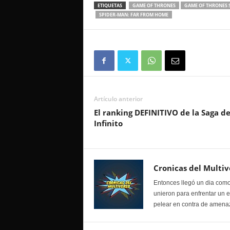
ETIQUETAS
GAME OF THRONES
GAME OF THRONES 
SPIDER-MAN: FAR FROM HOME
Artículo anterior
El ranking DEFINITIVO de la Saga de
Infinito
Cronicas del Multiv
Entonces llegó un dia como
unieron para enfrentar un 
pelear en contra de amenaz