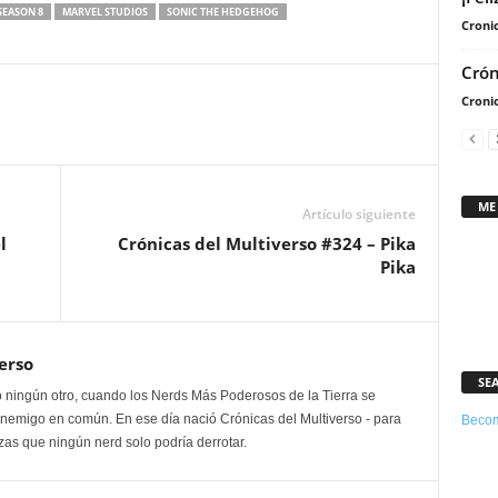
arriba/abajo
SEASON 8
MARVEL STUDIOS
SONIC THE HEDGEHOG
Cronic
para
aumentar
Crón
o
Cronic
disminuir
el
volumen.
ME
Artículo siguiente
l
Crónicas del Multiverso #324 – Pika
Pika
erso
SE
 ningún otro, cuando los Nerds Más Poderosos de la Tierra se
enemigo en común. En ese día nació Crónicas del Multiverso - para
Becom
as que ningún nerd solo podría derrotar.