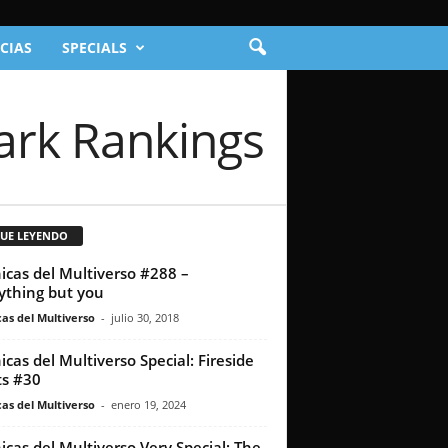
CIAS
SPECIALS
tark Rankings
GUE LEYENDO
icas del Multiverso #288 –
ything but you
as del Multiverso
-
julio 30, 2018
icas del Multiverso Special: Fireside
s #30
as del Multiverso
-
enero 19, 2024
icas del Multiverso Very Special: The