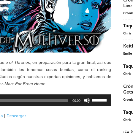
Live
Cronic
Taqu
Chris
Keit
Emile
ame of Thrones
, en preparación para la gran final, así que
Taqu
también les tenemos cosas bonitas, como el ranking
Chris
Studios según nuestras expertas opiniones, y hablamos de
er-Man: Far From Home
.
Crón
Gets
Utiliza
Cronic
00:00
las
Taqu
teclas
na
|
Descargar
de
Chris
flecha
¡Fel