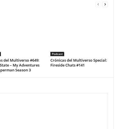
Podcast
s del Multiverso #649:
Crónicas del Multiverso Special:
State – My Adventures
Fireside Chats #141
uperman Season 3