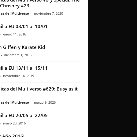
 Chrisney #23
as del Multiverso
-
noviembre 7, 2020
illa EU 08/01 al 10/01
-
enero 11, 2016
h Giffen y Karate Kid
-
diciembre 1, 2015
illa EU 13/11 al 15/11
-
noviembre 16, 2015
icas del Multiverso #629: Busy as it
as del Multiverso
-
marzo 9, 2026
illa EU 20/05 al 22/05
-
mayo 23, 2016
iz Año 2016!