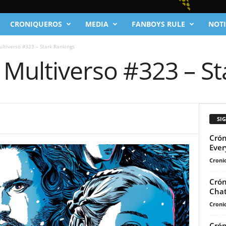
CRONIQUEROS
MEDIA
FANBOYS RULE
NOTI
ultiverso #323 – Stark Rankings
 Multiverso #323 – S
SI
Crón
Ever
Cronic
Crón
Chat
Cronic
Crón