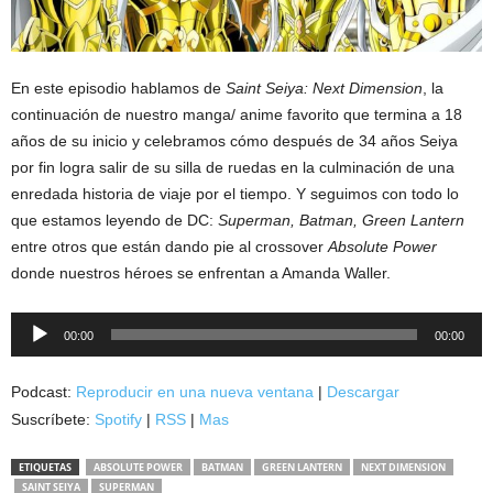
En este episodio hablamos de
Saint Seiya: Next Dimension
, la
continuación de nuestro manga/ anime favorito que termina a 18
años de su inicio y celebramos cómo después de 34 años Seiya
por fin logra salir de su silla de ruedas en la culminación de una
enredada historia de viaje por el tiempo. Y seguimos con todo lo
que estamos leyendo de DC:
Superman, Batman, Green Lantern
entre otros que están dando pie al crossover
Absolute Power
donde nuestros héroes se enfrentan a Amanda Waller.
Reproductor
00:00
00:00
de
audio
Podcast:
Reproducir en una nueva ventana
|
Descargar
Suscríbete:
Spotify
|
RSS
|
Mas
ETIQUETAS
ABSOLUTE POWER
BATMAN
GREEN LANTERN
NEXT DIMENSION
SAINT SEIYA
SUPERMAN