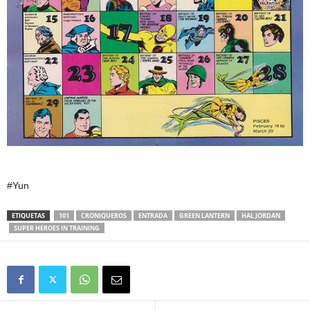
#Yun
ETIQUETAS
101
CRONIQUEROS
ENTRADA
GREEN LANTERN
HAL JORDAN
SUPER HEROES IN TRAINING