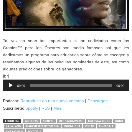
Tal vez no sean tan importantes ni tan codiciados como los
™
Cronies
pero los Óscares son medio famosos así que les
dedicamos un programa para educarlos sobre cómo se escogen y
reseñamos algunas de las películas nominadas de este, así como
algunas predicciones sobre los ganadores.
[br]
Reproductor
00:00
00:00
de
audio
Podcast:
Reproducir en una nueva ventana
|
Descargar
Suscríbete:
Spotify
|
RSS
|
Mas
ETIQUETAS
AFFLECKS
ARRIVAL
DC FILM UNIVERSE
HACKSAW RIDGE
KUBO
LA LA LAND
MANCHESTER BY THE SEA
MOONLIGHT
OSCAR
RIVERDALE
THE BATMAN
ZOOTOPIA