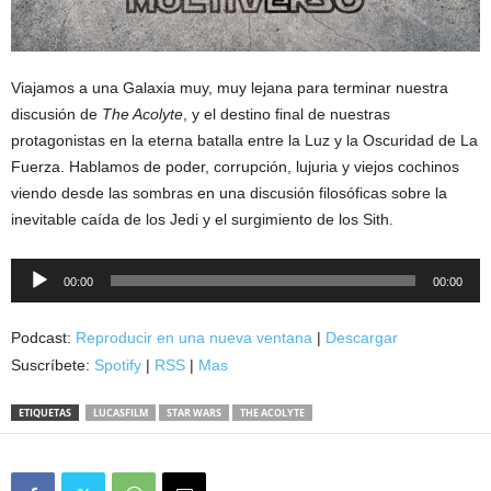
Viajamos a una Galaxia muy, muy lejana para terminar nuestra
discusión de
The Acolyte
, y el destino final de nuestras
protagonistas en la eterna batalla entre la Luz y la Oscuridad de La
Fuerza. Hablamos de poder, corrupción, lujuria y viejos cochinos
viendo desde las sombras en una discusión filosóficas sobre la
inevitable caída de los Jedi y el surgimiento de los Sith.
Reproductor
00:00
00:00
de
audio
Podcast:
Reproducir en una nueva ventana
|
Descargar
Suscríbete:
Spotify
|
RSS
|
Mas
ETIQUETAS
LUCASFILM
STAR WARS
THE ACOLYTE