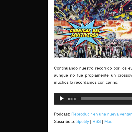
o
Continuando nuestro recorrido por los e
aunque no fue propiamente un crossov
muchos lo recordamos con cariño.
Reproductor
00:00
de
audio
Podcast:
Reproducir en una nueva venta
Suscríbete:
Spotify
|
RSS
|
Mas