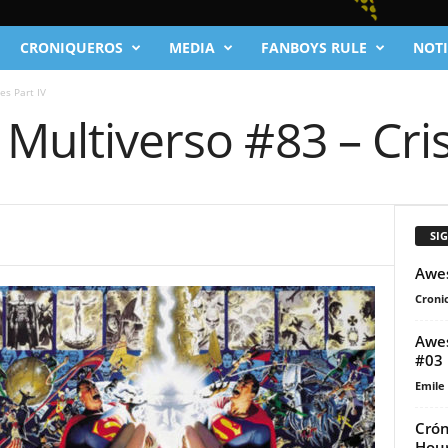
CRONIQUEROS
MEDIA
FANBOYS RULE
NOTI
es Part IV
 Multiverso #83 – Cris
SI
Awes
Cronic
Awes
#03
Emile
Crón
Hou