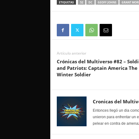
ETIQUETAS
52
DC
GEOFF JOHNS
GRANT MOR
Artículo anterior
Crónicas del Multiverso #82 – Soldi
and Patriots: Captain America The
Winter Soldier
Cronicas del Multiv
Entonces llegó un dia como
unieron para enfrentar un 
pelear en contra de amenaz