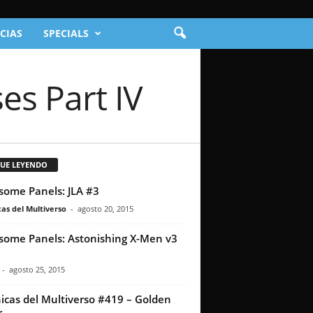
CIAS
SPECIALS
es Part IV
GUE LEYENDO
ome Panels: JLA #3
as del Multiverso
-
agosto 20, 2015
ome Panels: Astonishing X-Men v3
-
agosto 25, 2015
icas del Multiverso #419 – Golden
r