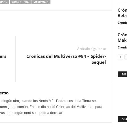
RISON
GREG RUCKA
MARK WAID
para
Crón
aumentar
Rebi
o
Cronic
disminuir
el
Crón
Mak
volumen.
Cronic
Artículo siguiente
ers
Crónicas del Multiverso #84 – Spider-
Sequel
ME
erso
 ningún otro, cuando los Nerds Más Poderosos de la Tierra se
enemigo en común. En ese día nació Crónicas del Multiverso - para
as que ningún nerd solo podría derrotar.
SE