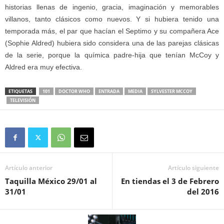
historias llenas de ingenio, gracia, imaginación y memorables
villanos, tanto clásicos como nuevos. Y si hubiera tenido una
temporada más, el par que hacían el Septimo y su compañera Ace
(Sophie Aldred) hubiera sido considera una de las parejas clásicas
de la serie, porque la química padre-hija que tenían McCoy y
Aldred era muy efectiva.
ETIQUETAS
101
DOCTOR WHO
ENTRADA
MEDIA
SYLVESTER MCCOY
TELEVISIÓN
Artículo anterior
Artículo siguiente
Taquilla México 29/01 al
En tiendas el 3 de Febrero
31/01
del 2016