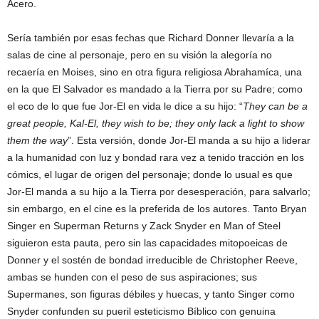
Acero.
Sería también por esas fechas que Richard Donner llevaría a la
salas de cine al personaje, pero en su visión la alegoría no
recaería en Moises, sino en otra figura religiosa Abrahamíca, una
en la que El Salvador es mandado a la Tierra por su Padre; como
el eco de lo que fue Jor-El en vida le dice a su hijo: “
They can be a
great people, Kal-El, they wish to be; they only lack a light to show
them the way
”. Esta versión, donde Jor-El manda a su hijo a liderar
a la humanidad con luz y bondad rara vez a tenido tracción en los
cómics, el lugar de origen del personaje; donde lo usual es que
Jor-El manda a su hijo a la Tierra por desesperación, para salvarlo;
sin embargo, en el cine es la preferida de los autores. Tanto Bryan
Singer en Superman Returns y Zack Snyder en Man of Steel
siguieron esta pauta, pero sin las capacidades mitopoeicas de
Donner y el sostén de bondad irreducible de Christopher Reeve,
ambas se hunden con el peso de sus aspiraciones; sus
Supermanes, son figuras débiles y huecas, y tanto Singer como
Snyder confunden su pueril esteticismo Bíblico con genuina