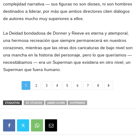
complejidad narrativa — sus figuras no son dioses, ni son hombres
destinados a liderar, por más que ambos directores citen diálogos
de autores mucho muy superiores a ellos.
La Deidad bondadosa de Donner y Reeve es eterna y atemporal,
una hermosa recreación que siempre permanecerá en nuestros
corazones, mientras que las otras dos caricaturas de bajo nivel son
una mancha en la historia del personaje, pero lo que queríamos —
necesitábamos — era un Superman que existiera en otro nivel, un
Superman que fuera
humano
.
1
2
3
4
5
6
7
8
ETIQUETAS
DC STUDIOS
JAMES GUNN
SUPERMAN