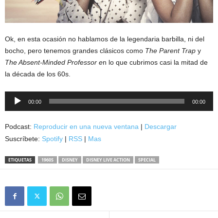
Ok, en esta ocasión no hablamos de la legendaria barbilla, ni del
bocho, pero tenemos grandes clásicos como
The Parent Trap
y
The Absent-Minded Professor e
n lo que cubrimos casi la mitad de
la década de los 60s.
Reproductor
00:00
00:00
de
audio
Podcast:
Reproducir en una nueva ventana
|
Descargar
Suscríbete:
Spotify
|
RSS
|
Mas
ETIQUETAS
1960S
DISNEY
DISNEY LIVE ACTION
SPECIAL