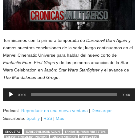
Terminamos con la primera temporada de
Daredevil Born Again
y
damos nuestras conclusiones de la serie; luego continuamos en el
Marvel Cinematic Universe para hablar del nuevo corto de
Fantastic Four: First Steps
y de los primeros anuncios de la Star
Wars Celebration en Japón:
Star Wars Starfighter
y el avance de
The Mandalorian and Grogu
.
Reproductor
00:00
00:00
de
audio
Podcast:
Reproducir en una nueva ventana
|
Descargar
Suscríbete:
Spotify
|
RSS
|
Mas
ETIQUETAS
DAREDEVIL BORN AGAIN
FANTASTIC FOUR: FIRST STEPS
MARVEL CINEMATIC UNIVERSE
MARVEL STUDIOS
STAR WARS