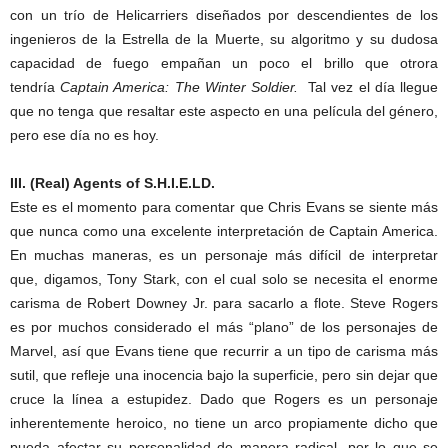
con un trío de Helicarriers diseñados por descendientes de los
ingenieros de la Estrella de la Muerte, su algoritmo y su dudosa
capacidad de fuego empañan un poco el brillo que otrora
tendría
Captain America: The Winter Soldier.
Tal vez el día llegue
que no tenga que resaltar este aspecto en una película del género,
pero ese día no es hoy.
III. (Real) Agents of S.H.I.E.LD.
Este es el momento para comentar que Chris Evans se siente más
que nunca como una excelente interpretación de Captain America.
En muchas maneras, es un personaje más difícil de interpretar
que, digamos, Tony Stark, con el cual solo se necesita el enorme
carisma de Robert Downey Jr. para sacarlo a flote. Steve Rogers
es por muchos considerado el más “plano” de los personajes de
Marvel, así que Evans tiene que recurrir a un tipo de carisma más
sutil, que refleje una inocencia bajo la superficie, pero sin dejar que
cruce la línea a estupidez. Dado que Rogers es un personaje
inherentemente heroico, no tiene un arco propiamente dicho que
pueda afectar su personalidad de manera radical, por lo que se