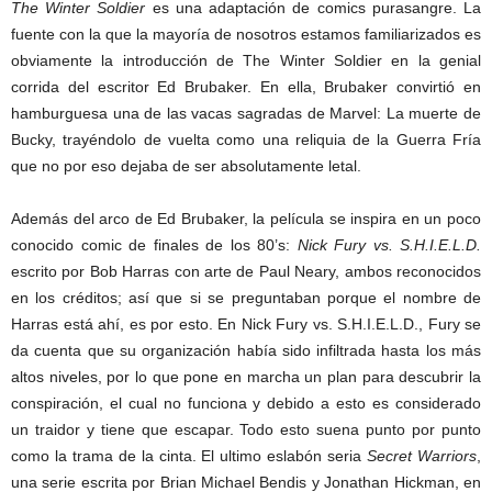
The Winter Soldier
es una adaptación de comics purasangre. La
fuente con la que la mayoría de nosotros estamos familiarizados es
obviamente la introducción de The Winter Soldier en la genial
corrida del escritor Ed Brubaker. En ella, Brubaker convirtió en
hamburguesa una de las vacas sagradas de Marvel: La muerte de
Bucky, trayéndolo de vuelta como una reliquia de la Guerra Fría
que no por eso dejaba de ser absolutamente letal.
Además del arco de Ed Brubaker, la película se inspira en un poco
conocido comic de finales de los 80’s:
Nick Fury vs. S.H.I.E.L.D.
escrito por Bob Harras con arte de Paul Neary, ambos reconocidos
en los créditos; así que si se preguntaban porque el nombre de
Harras está ahí, es por esto. En Nick Fury vs. S.H.I.E.L.D., Fury se
da cuenta que su organización había sido infiltrada hasta los más
altos niveles, por lo que pone en marcha un plan para descubrir la
conspiración, el cual no funciona y debido a esto es considerado
un traidor y tiene que escapar. Todo esto suena punto por punto
como la trama de la cinta. El ultimo eslabón seria
Secret Warriors
,
una serie escrita por Brian Michael Bendis y Jonathan Hickman, en