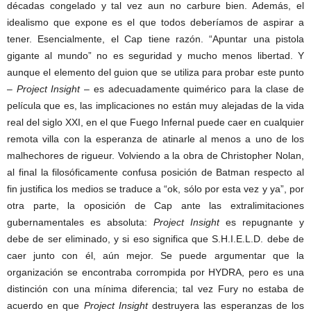
décadas congelado y tal vez aun no carbure bien. Además, el
idealismo que expone es el que todos deberíamos de aspirar a
tener. Esencialmente, el Cap tiene razón. “Apuntar una pistola
gigante al mundo” no es seguridad y mucho menos libertad. Y
aunque el elemento del guion que se utiliza para probar este punto
–
Project Insight
– es adecuadamente quimérico para la clase de
película que es, las implicaciones no están muy alejadas de la vida
real del siglo XXI, en el que Fuego Infernal puede caer en cualquier
remota villa con la esperanza de atinarle al menos a uno de los
malhechores de rigueur. Volviendo a la obra de Christopher Nolan,
al final la filosóficamente confusa posición de Batman respecto al
fin justifica los medios se traduce a “ok, sólo por esta vez y ya”, por
otra parte, la oposición de Cap ante las extralimitaciones
gubernamentales es absoluta:
Project Insight
es repugnante y
debe de ser eliminado, y si eso significa que S.H.I.E.L.D. debe de
caer junto con él, aún mejor. Se puede argumentar que la
organización se encontraba corrompida por HYDRA, pero es una
distinción con una mínima diferencia; tal vez Fury no estaba de
acuerdo en que
Project Insight
destruyera las esperanzas de los