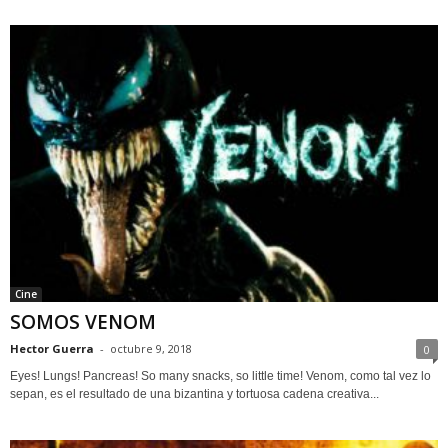
Cine
SOMOS VENOM
Hector Guerra
-
octubre 9, 2018
0
Eyes! Lungs! Pancreas! So many snacks, so little time! Venom, como tal vez lo
sepan, es el resultado de una bizantina y tortuosa cadena creativa...