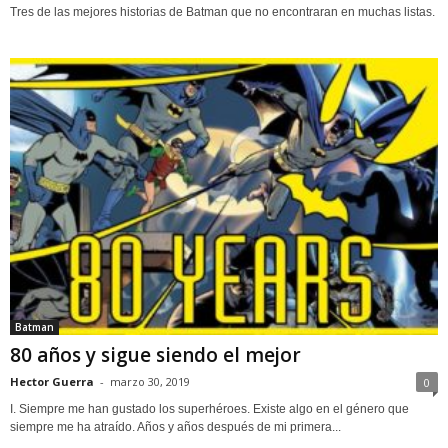
Tres de las mejores historias de Batman que no encontraran en muchas listas.
Batman
80 años y sigue siendo el mejor
Hector Guerra
-
marzo 30, 2019
0
I. Siempre me han gustado los superhéroes. Existe algo en el género que
siempre me ha atraído. Años y años después de mi primera...