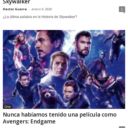
Skywalker
Hector Guerra
-
enero 9, 2020
0
¿La última palabra en la Historia de Skywalker?
Cine
Nunca habíamos tenido una película como
Avengers: Endgame