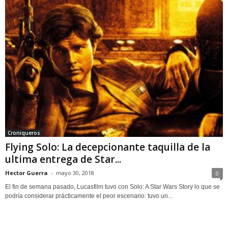
Croniqueros
Flying Solo: La decepcionante taquilla de la
ultima entrega de Star...
Hector Guerra
-
mayo 30, 2018
0
El fin de semana pasado, Lucasfilm tuvo con Solo: A Star Wars Story lo que se
podría considerar prácticamente el peor escenario: tuvo un...