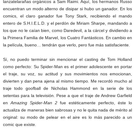
lanzatelarañas orgánicos a Sam Raimi. Aquí, los hermanos Russo
encuentran un modo alterno de disipar si hubo un ganador. En los
comics, el claro ganador fue Tony Stark, recibiendo el mando
entero de S.H.I.E.L.D. y el perdón de Miriam Sharpe, mandando a
los que no le caían bien, como Daredevil, a la cárcel y dividiendo a
la Primera Familia de Marvel, los Cuatro Fantásticos. En cambio en
la película, bueno… tendrán que verlo, pero fue más satisfaciente.
Sí, no puedo terminar sin mencionar el casting de Tom Holland
como perfecto: Su Spider-Man es el primer adolescente en portar
el traje, su voz, su actitud y sus movimientos nos emocionan,
divierten y dan pena ajena al mismo tiempo. Me recordó mucho al
traje todo goofball de Nicholas Hammond en la serie de los
setentas para la televisión. Pese a que el traje de Andrew Garfield
en
Amazing Spider-Man 2
fue estéticamente perfecto, éste lo
actualiza de maneras bien sabrosas y no le quita nada de mérito al
original: su modo de pelear en el aire es lo más parecido a un
comic que existe.