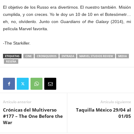
El objetivo de los Russo era divertirnos. El nuestro también. Misión
cumplida, y con creces. Yo le doy un 10 de 10 en el Botesómetr…
eh, no, olvídenlo. Junto con
Guardians of the Galaxy
(2014), mi
película Marvel favorita.
-The Starkiller.
ETIQUETAS
CINE
CRONIQUEROS
ENTRADA
MARVEL STUDIOS REVIEW
MEDIA
RESEÑA
Artículo anterior
Artículo siguiente
Crónicas del Multiverso
Taquilla México 29/04 al
#177 – The One Before the
01/05
War