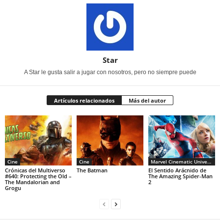
Star
A Star le gusta salir a jugar con nosotros, pero no siempre puede
Artículos relacionados
Más del autor
Cine
Cine
Marvel Cinematic Universe
Crónicas del Multiverso
The Batman
El Sentido Arácnido de
#640: Protecting the Old –
The Amazing Spider-Man
The Mandalorian and
2
Grogu