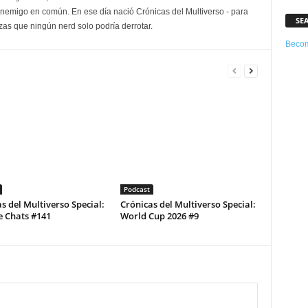
enemigo en común. En ese día nació Crónicas del Multiverso - para
SE
as que ningún nerd solo podría derrotar.
Becom
Podcast
s del Multiverso Special:
Crónicas del Multiverso Special:
e Chats #141
World Cup 2026 #9