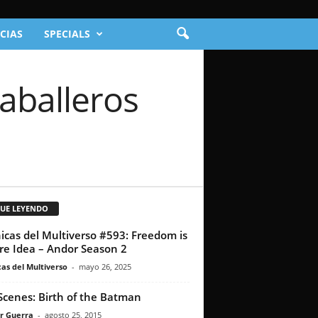
CIAS
SPECIALS
Caballeros
GUE LEYENDO
icas del Multiverso #593: Freedom is
re Idea – Andor Season 2
as del Multiverso
-
mayo 26, 2025
Scenes: Birth of the Batman
r Guerra
-
agosto 25, 2015