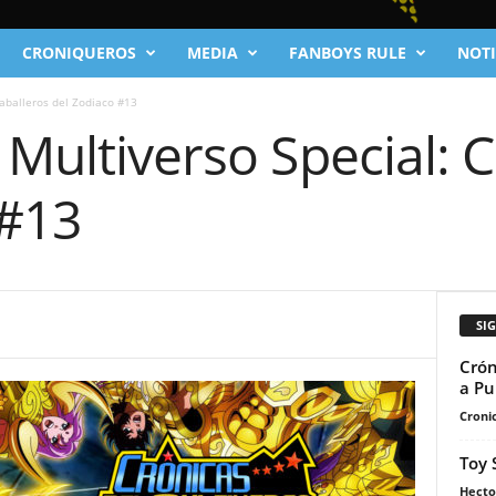
CRONIQUEROS
MEDIA
FANBOYS RULE
NOTI
Caballeros del Zodiaco #13
 Multiverso Special: 
 #13
SI
Crón
a Pu
Cronic
Toy 
Hecto