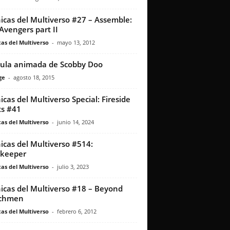
icas del Multiverso #27 – Assemble:
Avengers part II
as del Multiverso
-
mayo 13, 2012
cula animada de Scobby Doo
ge
-
agosto 18, 2015
icas del Multiverso Special: Fireside
s #41
as del Multiverso
-
junio 14, 2024
icas del Multiverso #514:
lkeeper
as del Multiverso
-
julio 3, 2023
icas del Multiverso #18 – Beyond
chmen
as del Multiverso
-
febrero 6, 2012