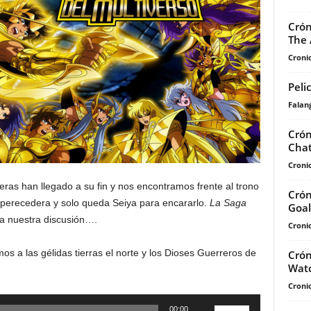
Crón
The 
Cronic
Peli
Falan
Crón
Chat
Cronic
aleras han llegado a su fin y nos encontramos frente al trono
Crón
mperecedera y solo queda Seiya para encararlo.
La Saga
Goa
ra nuestra discusión….
Cronic
s a las gélidas tierras el norte y los Dioses Guerreros de
Crón
Wat
Cronic
Utiliza
00:00