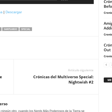
Crón
las
Befo
teclas
na
|
Descargar
Cronic
de
flecha
Amig
arriba/abajo
Addi
SANTUARIO
SPECIAL
para
Cronic
aumentar
Crón
o
Out
disminuir
Cronic
el
volumen.
Artículo siguiente
e
Crónicas del Multiverso Special:
ME
Nightwish #2
erso
 ningún otro, cuando los Nerds Más Poderosos de la Tierra se