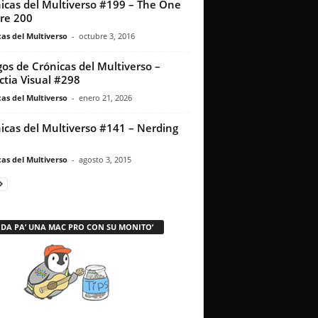
icas del Multiverso #199 – The One
re 200
as del Multiverso
-
octubre 3, 2016
os de Crónicas del Multiverso –
ctia Visual #298
as del Multiverso
-
enero 21, 2026
icas del Multiverso #141 – Nerding
as del Multiverso
-
agosto 3, 2015
 DA PA’ UNA MAC PRO CON SU MONITO’