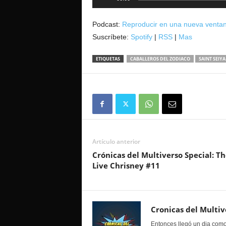
de
audio
Podcast:
Reproducir en una nueva venta
Suscríbete:
Spotify
|
RSS
|
Mas
ETIQUETAS
CABALLEROS DEL ZODIACO
SAINT SEIYA
Artículo anterior
Crónicas del Multiverso Special: Th
Live Chrisney #11
Cronicas del Multiv
Entonces llegó un dia como