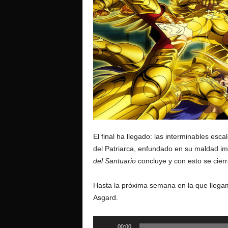
o
El final ha llegado: las interminables esc
del Patriarca, enfundado en su maldad i
del Santuario
concluye y con esto se cier
Hasta la próxima semana en la que llegamo
Asgard.
Reproductor
00:00