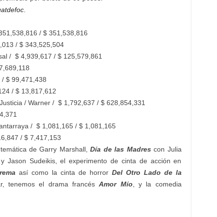
atdefoc
.
$ 351,538,816 / $ 351,538,816
9,013 / $ 343,525,504
rsal / $ 4,939,617 / $ 125,579,861
27,689,118
9 / $ 99,471,438
124 / $ 13,817,612
Justicia / Warner / $ 1,792,637 /
$ 628,854,331
34,371
antarraya / $ 1,081,165 / $ 1,081,165
16,847 / $ 7,417,153
 temática de Garry Marshall,
Día de las Madres
con Julia
 y Jason Sudeikis, el experimento de cinta de acción en
trema
así como la cinta de horror
Del Otro Lado de la
gar, tenemos el drama francés
Amor Mío
, y la comedia