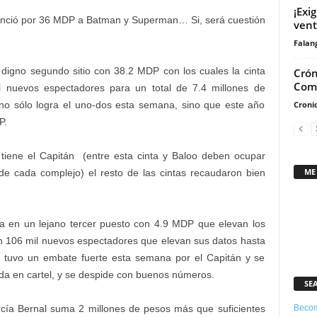
¡Exi
 venció por 36 MDP a Batman y Superman… Si, será cuestión
vent
Falan
igno segundo sitio con 38.2 MDP con los cuales la cinta
Crón
Comi
 nuevos espectadores para un total de 7.4 millones de
Cronic
 no sólo logra el uno-dos esta semana, sino que este año
P.
tiene el Capitán (entre esta cinta y Baloo deben ocupar
ME
de cada complejo) el resto de las cintas recaudaron bien
a en un lejano tercer puesto con 4.9 MDP que elevan los
on 106 mil nuevos espectadores que elevan sus datos hasta
ta tuvo un embate fuerte esta semana por el Capitán y se
rida en cartel, y se despide con buenos números.
SE
Becom
ía Bernal suma 2 millones de pesos más que suficientes