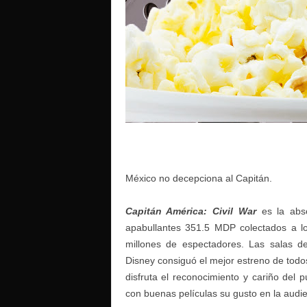
o
México no decepciona al Capitán.
Capitán América: Civil War
es la abso
apabullantes 351.5 MDP colectados a lo 
millones de espectadores. Las salas d
Disney consiguó el mejor estreno de todos
disfruta el reconocimiento y cariño del
con buenas películas su gusto en la audi