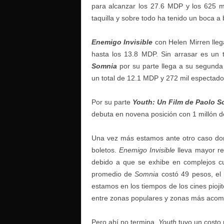
para alcanzar los 27.6 MDP y los 625 m
taquilla y sobre todo ha tenido un boca a
Enemigo Invisible
con Helen Mirren lle
hasta los 13.8 MDP. Sin arrasar es un t
Somnia
por su parte llega a su segund
un total de 12.1 MDP y 272 mil espectad
Por su parte
Youth: Un Film de Paolo S
debuta en novena posición con 1 millón d
Una vez más estamos ante otro caso don
boletos.
Enemigo Invisible
lleva mayor r
debido a que se exhibe en complejos cu
promedio de
Somnia
costó 49 pesos, el
estamos en los tiempos de los cines pioji
entre zonas populares y zonas más aco
Pero ahí no termina,
Youth
tuvo un costo 