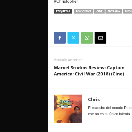
#Christopher
ETIQUETAS
BOX OFFICE
CINE
ENTRADA
MEDI
Artículo anterior
Marvel Studios Review: Captain
America: Civil War (2016) (Cine)
Chris
El maestro del mundo Disne
ese no es su único talento.