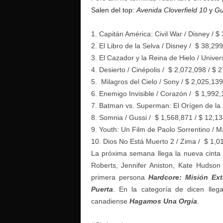
Salen del top:
Avenida Cloverfield 10
y
Gu
1. Capitán América: Civil War / Disney / 
2. El Libro de la Selva / Disney / $ 38,29
3. El Cazador y la Reina de Hielo / Unive
4. Desierto / Cinépolis / $ 2,072,098 / $ 
5. Milagros del Cielo / Sony / $ 2,025,13
6. Enemigo Invisible / Corazón / $ 1,992,
7. Batman vs. Superman: El Orígen de la 
8. Somnia / Gussi /
$ 1,568,871 / $ 12,1
9. Youth: Un Film de Paolo Sorrentino / M
10. Dios No Está Muerto 2 / Zima / $ 1,0
La próxima semana llega la nueva cinta
Roberts, Jennifer Aniston, Kate Hudson
primera persona
Hardcore: Misión Ex
Puerta
. En la categoría de dicen lle
canadiense
Hagamos Una Orgía
.