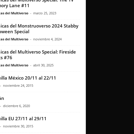
ory Lane #11
as del Multiverso
-
marzo 25, 2023
icas del Monstruoverso 2024 Stabby
oween Special
as del Multiverso
-
noviembre 4, 2024
icas del Multiverso Special: Fireside
s #76
as del Multiverso
-
abril 30, 2025
illa México 20/11 al 22/11
-
noviembre 24, 2015
án
-
diciembre 6, 2020
illa EU 27/11 al 29/11
-
noviembre 30, 2015