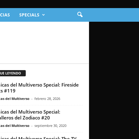
CIAS
SPECIALS
GUE LEYENDO
icas del Multiverso Special: Fireside
s #119
as del Multiverso
-
febrero 28, 2026
icas del Multiverso Special:
lleros del Zodiaco #20
as del Multiverso
-
septiembre 30, 2020
icas del Multiverso Special: The TV