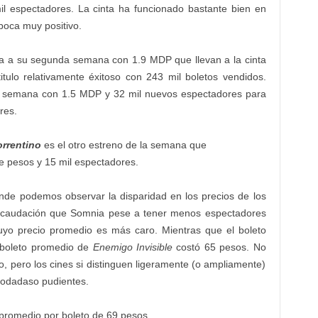
il espectadores. La cinta ha funcionado bastante bien en
 boca muy positivo.
ga a su segunda semana con 1.9 MDP que llevan a la cinta
itulo relativamente éxitoso con 243 mil boletos vendidos.
a semana con 1.5 MDP y 32 mil nuevos espectadores para
ores.
orrentino
es el otro estreno de la semana que
e pesos y 15 mil espectadores.
de podemos observar la disparidad en los precios de los
ecaudación que Somnia pese a tener menos espectadores
yo precio promedio es más caro. Mientras que el boleto
 boleto promedio de
Enemigo Invisible
costó 65 pesos. No
to, pero los cines si distinguen ligeramente (o ampliamente)
modadaso pudientes.
promedio por boleto de 69 pesos.