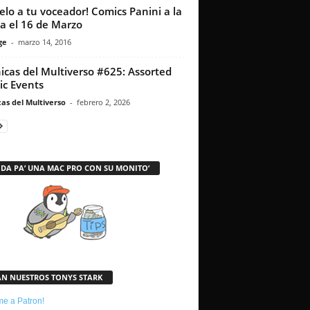
gelo a tu voceador! Comics Panini a la
a el 16 de Marzo
ge
-
marzo 14, 2016
icas del Multiverso #625: Assorted
c Events
as del Multiverso
-
febrero 2, 2026
 DA PA’ UNA MAC PRO CON SU MONITO’
AN NUESTROS TONYS STARK
e a Patron!