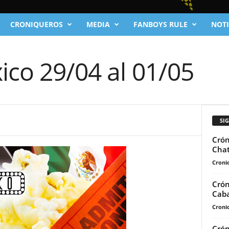
CRONIQUEROS
MEDIA
FANBOYS RULE
NOTI
ico 29/04 al 01/05
SI
Crón
Chat
Cronic
Crón
Caba
Cronic
Crón