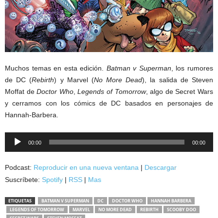
Muchos temas en esta edición.
Batman v Superman
, los rumores
de DC (
Rebirth
) y Marvel (
No More Dead
), la salida de Steven
Moffat de
Doctor Who
,
Legends of Tomorrow
, algo de Secret Wars
y cerramos con los cómics de DC basados en personajes de
Hannah-Barbera.
Reproductor
00:00
00:00
de
audio
Podcast:
Reproducir en una nueva ventana
|
Descargar
Suscríbete:
Spotify
|
RSS
|
Mas
ETIQUETAS
BATMAN V SUPERMAN
DC
DOCTOR WHO
HANNAH BARBERA
LEGENDS OF TOMORROW
MARVEL
NO MORE DEAD
REBIRTH
SCOOBY DOO