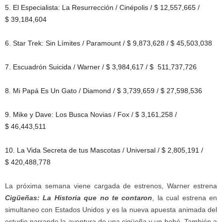
5. El Especialista: La Resurrección / Cinépolis / $ 12,557,665 /
$ 39,184,604
6. Star Trek: Sin Límites / Paramount / $ 9,873,628 / $ 45,503,038
7. Escuadrón Suicida / Warner / $ 3,984,617 / $ 511,737,726
8. Mi Papá Es Un Gato / Diamond / $ 3,739,659 / $ 27,598,536
9. Mike y Dave: Los Busca Novias / Fox / $ 3,161,258 /
$ 46,443,511
10. La Vida Secreta de tus Mascotas / Universal / $ 2,805,191 /
$ 420,488,778
La próxima semana viene cargada de estrenos, Warner estrena
Cigüeñas: La Historia que no te contaron
, la cual estrena en
simultaneo con Estados Unidos y es la nueva apuesta animada del
estudio narrando la aventura de una cigüeña y un bebé. También a