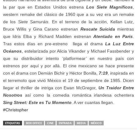
la par que en Estados Unidos estrena
Los Siete Magníficos
,
western remake del clásico de 1960 que a su vez era un remake
de los
Siete Samuráis
. En el terreno de la acción, Kellan Lutz,
Bruce Willis y Gina Carano estrenan
Rescate Suicida
mientras
que Idris Elba y Richard Madden estren
an
Atentado en Paris
.
Tras estos días en pre-estreno llega el drama
La Luz Entre
Océanos
, estelarizada por Alicia Vikander y Michael Fassbender y
que su distribuidor intento ‘platformear’ en nuestro país con
estrenos por aquí y por allá. El cine mexicano se hace presente
con el drama con Demián Bichir y Héctor Bonilla,
7:19
, inspirada en
el terremoto que vivió México el 19 de septiembre de 1985. Dicen
llegar el thriller de intriga con Ewan McGregor,
Un Traidor Entre
Nosotros
así como la comedia romántica irlandesa ochentera
Sing Street: Este es Tu Momento
. A ver cuantas llegan.
#Christopher
ETIQUETAS
BOX OFFICE
CINE
ENTRADA
MEDIA
MÉXICO