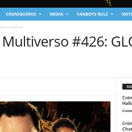
CRONIQUEROS
MEDIA
FANBOYS RULE
NOTI
LORIOUS PURPOSE
l Multiverso #426: G
SI
Crón
Hall
Cronic
Crón
Chat