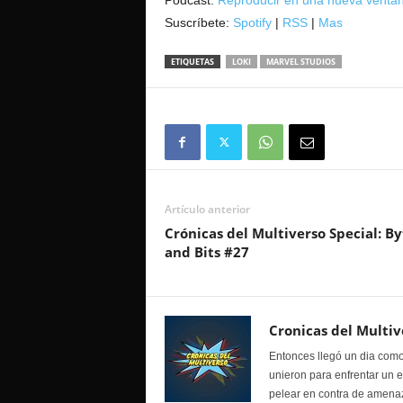
Podcast:
Reproducir en una nueva venta
Suscríbete:
Spotify
|
RSS
|
Mas
ETIQUETAS
LOKI
MARVEL STUDIOS
Artículo anterior
Crónicas del Multiverso Special: By
and Bits #27
Cronicas del Multiv
Entonces llegó un dia como
unieron para enfrentar un 
pelear en contra de amenaz