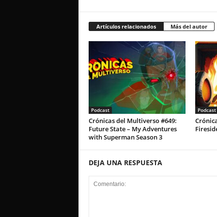
Artículos relacionados
Más del autor
Podcast
Podcast
Crónicas del Multiverso #649:
Crónica
Future State – My Adventures
Firesid
with Superman Season 3
DEJA UNA RESPUESTA