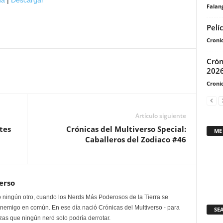
na
|
Descargar
de
Falan
flecha
Pelí
arriba/abajo
Cronic
para
aumentar
Crón
o
202
disminuir
Cronic
el
volumen.
Artículo siguiente
tes
Crónicas del Multiverso Special:
ME
Caballeros del Zodiaco #46
erso
 ningún otro, cuando los Nerds Más Poderosos de la Tierra se
enemigo en común. En ese día nació Crónicas del Multiverso - para
SE
as que ningún nerd solo podría derrotar.