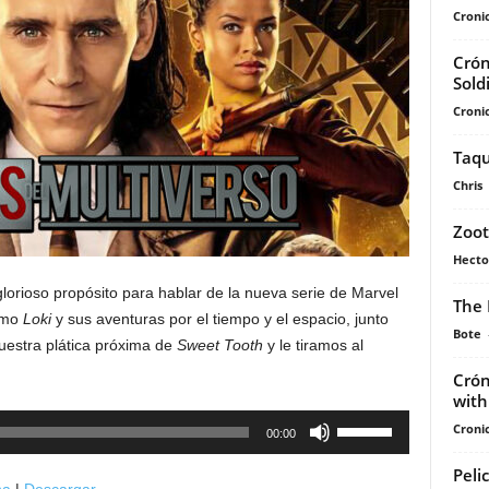
Cronic
Crón
Sold
Cronic
Taqu
Chris
Zoot
Hecto
orioso propósito para hablar de la nueva serie de Marvel
The 
simo
Loki
y sus aventuras por el tiempo y el espacio, junto
Bote
nuestra plática próxima de
Sweet Tooth
y le tiramos al
Crón
with
Utiliza
Cronic
00:00
las
Peli
teclas