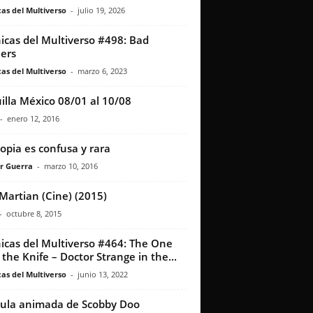
as del Multiverso
-
julio 19, 2026
icas del Multiverso #498: Bad
iers
as del Multiverso
-
marzo 6, 2023
illa México 08/01 al 10/08
-
enero 12, 2016
opia es confusa y rara
r Guerra
-
marzo 10, 2016
Martian (Cine) (2015)
-
octubre 8, 2015
icas del Multiverso #464: The One
 the Knife – Doctor Strange in the...
as del Multiverso
-
junio 13, 2022
cula animada de Scobby Doo