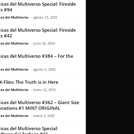
icas del Multiverso Special: Fireside
s #94
as del Multiverso
-
agosto 23, 2025
icas del Multiverso Special: Fireside
s #42
as del Multiverso
-
junio 26, 2024
icas del Multiverso #384 – For the
s
as del Multiverso
-
agosto 3, 2020
X-Files: The Truth is in Here
as del Multiverso
-
enero 22, 2016
icas del Multiverso #362 – Giant Size
anations #1 MINT ORIGINAL
as del Multiverso
-
marzo 2, 2020
icas del Multiverso Special: