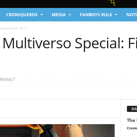
CRONIQUEROS
MEDIA
FANBOYS RULE
NOTI
Fireside Chats #111
 Multiverso Special: F
lentos?
SI
The 
Cronic