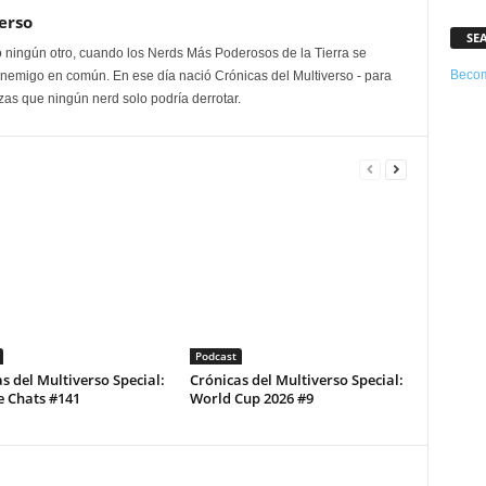
erso
SE
 ningún otro, cuando los Nerds Más Poderosos de la Tierra se
Becom
enemigo en común. En ese día nació Crónicas del Multiverso - para
as que ningún nerd solo podría derrotar.
Podcast
s del Multiverso Special:
Crónicas del Multiverso Special:
e Chats #141
World Cup 2026 #9