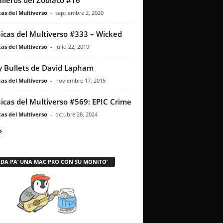
lleros del Zodiaco #16
as del Multiverso
-
septiembre 2, 2020
icas del Multiverso #333 – Wicked
as del Multiverso
-
julio 22, 2019
y Bullets de David Lapham
as del Multiverso
-
noviembre 17, 2015
icas del Multiverso #569: EPIC Crime
as del Multiverso
-
octubre 28, 2024
 DA PA’ UNA MAC PRO CON SU MONITO’