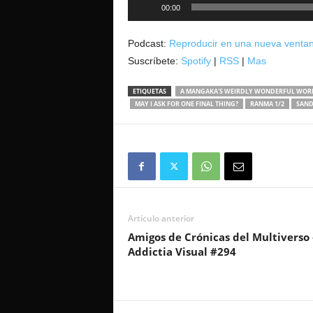
Reproductor
00:00
de
audio
Podcast:
Reproducir en una nueva venta
Suscríbete:
Spotify
|
RSS
|
Mas
ETIQUETAS
A MANGAKA'S WEIRDLY WONDERFUL WOR
MAY I ASK FOR ONE FINAL THING?
RANMA 1/2
SAN
Artículo anterior
Amigos de Crónicas del Multiverso 
Addictia Visual #294