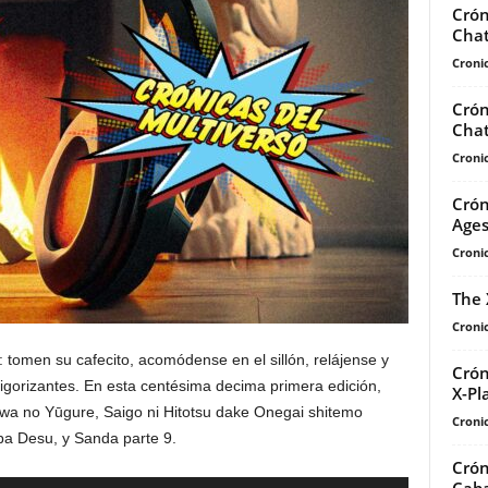
Crón
Chat
Cronic
Crón
Chat
Cronic
Crón
Age
Cronic
The 
Cronic
 tomen su cafecito, acomódense en el sillón, relájense y
Crón
 vigorizantes. En esta centésima decima primera edición,
X-Pl
wa no Yūgure, Saigo ni Hitotsu dake Onegai shitemo
Cronic
a Desu, y Sanda parte 9.
Crón