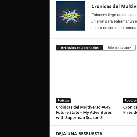
Cronicas del Multiv
Entonces llegó un dia como
unieron para enfrentar un 
pelear en contra de amenaz
Artículos relacionados
Más del autor
Podcast
Podcast
Crónicas del Multiverso #649:
Crónica
Future State – My Adventures
Firesid
with Superman Season 3
DEJA UNA RESPUESTA