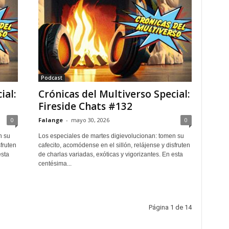
Podcast
ial:
Crónicas del Multiverso Special:
Fireside Chats #132
0
Falange
-
mayo 30, 2026
0
n su
Los especiales de martes digievolucionan: tomen su
fruten
cafecito, acomódense en el sillón, relájense y disfruten
esta
de charlas variadas, exóticas y vigorizantes. En esta
centésima...
Página 1 de 14