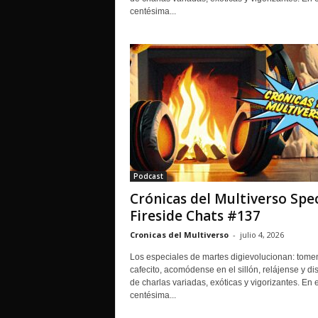
centésima...
Podcast
Crónicas del Multiverso Spec
Fireside Chats #137
Cronicas del Multiverso
-
julio 4, 2026
Los especiales de martes digievolucionan: tome
cafecito, acomódense en el sillón, relájense y dis
de charlas variadas, exóticas y vigorizantes. En 
centésima...