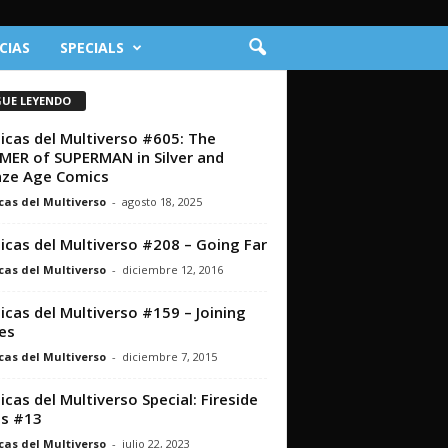
CIAS
SPECIALS
GUE LEYENDO
icas del Multiverso #605: The
ER of SUPERMAN in Silver and
ze Age Comics
cas del Multiverso
-
agosto 18, 2025
icas del Multiverso #208 – Going Far
cas del Multiverso
-
diciembre 12, 2016
icas del Multiverso #159 – Joining
es
cas del Multiverso
-
diciembre 7, 2015
icas del Multiverso Special: Fireside
s #13
cas del Multiverso
-
julio 22, 2023