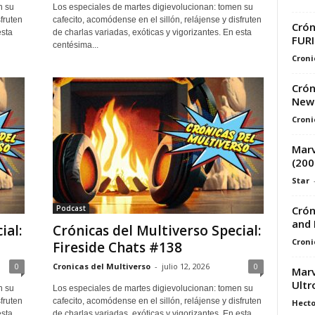
n su
Los especiales de martes digievolucionan: tomen su
fruten
cafecito, acomódense en el sillón, relájense y disfruten
Crón
esta
de charlas variadas, exóticas y vigorizantes. En esta
FUR
centésima...
Croni
Crón
News
Croni
Marv
(200
Star
Crón
Podcast
and 
ial:
Crónicas del Multiverso Special:
Croni
Fireside Chats #138
0
Cronicas del Multiverso
-
julio 12, 2026
0
Marv
Ultr
n su
Los especiales de martes digievolucionan: tomen su
fruten
cafecito, acomódense en el sillón, relájense y disfruten
Hecto
esta
de charlas variadas, exóticas y vigorizantes. En esta