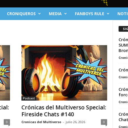
CRONIQUEROS
MEDIA
FANBOYS RULE
NOTI
SI
Crón
SUMM
Bron
Croni
Crón
Croni
Crón
forc
Podcast
Croni
ial:
Crónicas del Multiverso Special:
Fireside Chats #140
Crón
Chat
0
Cronicas del Multiverso
-
julio 26, 2026
0
Croni