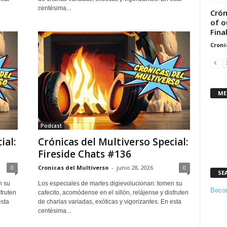
centésima...
Crón
of o
Final
Croni
ME
Podcast
ial:
Crónicas del Multiverso Special:
Fireside Chats #136
0
Cronicas del Multiverso
-
junio 28, 2026
0
SE
n su
Los especiales de martes digievolucionan: tomen su
Becom
fruten
cafecito, acomódense en el sillón, relájense y disfruten
esta
de charlas variadas, exóticas y vigorizantes. En esta
centésima...