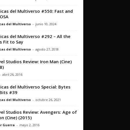
icas del Multiverso #550: Fast and
IOSA
cas del Multiverso
-
junio 10, 2024
icas del Multiverso #292 – All the
 Fit to Say
cas del Multiverso
-
agosto 27, 2018
el Studios Review: Iron Man (Cine)
8)
-
abril 26, 2016
icas del Multiverso Special: Bytes
Bits #39
cas del Multiverso
-
octubre 26, 2021
el Studios Review: Avengers: Age of
on (Cine) (2015)
r Guerra
-
mayo 2, 2016