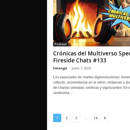
Podcast
Crónicas del Multiverso Spec
Fireside Chats #133
Falange
-
junio 7, 2026
Los especiales de martes digievolucionan: tome
cafecito, acomódense en el sillón, relájense y dis
de charlas variadas, exóticas y vigorizantes. En 
centésima...
...
1
2
3
14