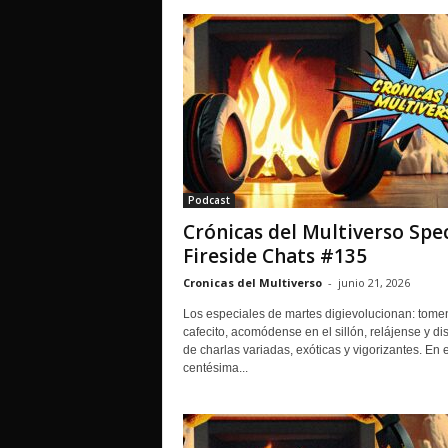
Podcast
Crónicas del Multiverso Spec
Fireside Chats #135
Cronicas del Multiverso
-
junio 21, 2026
Los especiales de martes digievolucionan: tome
cafecito, acomódense en el sillón, relájense y dis
de charlas variadas, exóticas y vigorizantes. En 
centésima...