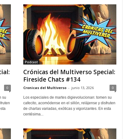
Podcast
ial:
Crónicas del Multiverso Special:
Fireside Chats #134
0
Cronicas del Multiverso
-
junio 13, 2026
0
n su
Los especiales de martes digievolucionan: tomen su
fruten
cafecito, acomódense en el sillón, relájense y disfruten
esta
de charlas variadas, exóticas y vigorizantes. En esta
centésima...