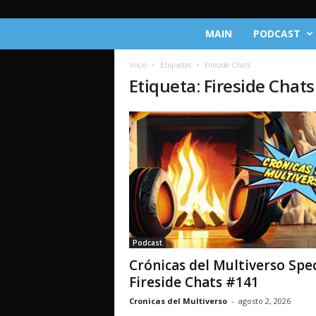
C
MAIN
PODCAST
r
ó
Inicio
Etiquetas
Fireside Chats
n
Etiqueta: Fireside Chats
i
c
a
s
d
e
l
M
u
l
t
Podcast
i
Crónicas del Multiverso Spec
v
e
Fireside Chats #141
r
Cronicas del Multiverso
-
agosto 2, 2026
s