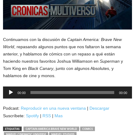
Continuamos con la discusión de
Captain America: Brave New
World
, repasando algunos puntos que nos faltaron la semana
anterior, y hablamos de cómics con un repaso a qué están
haciendo nuestros favoritos Joshua Williamson en
Superman
y
Tom King en
Black Canary
, junto con algunos Absolutes, y
hablamos de cine y monos.
Reproductor
00:00
00:00
de
audio
Podcast:
Reproducir en una nueva ventana
|
Descargar
Suscríbete:
Spotify
|
RSS
|
Mas
ETIQUETAS
CAPTAIN AMERICA BRAVE NEW WORLD
COMICS
MARVEL CINEMATIC UNIVERSE
MARVEL STUDIOS