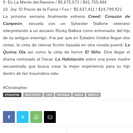
9. En La Mente del Asesino / $5,675,572 / $41,755,484
10. Joy: El Precio de la Fama / Fox / $5,637,411 / $19,799,821
La próxima semana finalmente estrena
Creed: Corazón de
Campeón
, secuela con un Sylvester Stallone veterano
interpretando a un anciano Rocky Balboa como entrenador del hijo
de su antiguo enemigo. A la par que en Estados Unidos llegan dos
cintas, la cinta de ciencia ficción basada en otra novela juvenil,
La
Quinta Ola
así como la cinta de horror
El Niño
. Dice llegar el
drama nominado al Oscar,
La Habitación
sobre una joven madre
secuestrada que busca crear la mejor experiencia para su hijo
dentro de tan traumática vida.
#Christopher
ETIQUETAS
BOX OFFICE
CINE
ENTRADA
MEDIA
MÉXICO