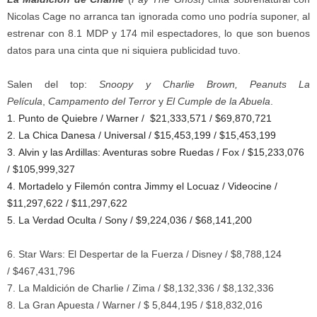
Nicolas Cage no arranca tan ignorada como uno podría suponer, al
estrenar con 8.1 MDP y 174 mil espectadores, lo que son buenos
datos para una cinta que ni siquiera publicidad tuvo.
Salen del top:
Snoopy y Charlie Brown, Peanuts La
Película
,
Campamento del Terror
y
El Cumple de la Abuela
.
1. Punto de Quiebre / Warner / $21,333,571 / $69,870,721
2. La Chica Danesa / Universal / $15,453,199 / $15,453,199
3. Alvin y las Ardillas: Aventuras sobre Ruedas / Fox / $15,233,076
/ $105,999,327
4. Mortadelo y Filemón contra Jimmy el Locuaz / Videocine /
$11,297,622 / $11,297,622
5. La Verdad Oculta / Sony / $9,224,036 / $68,141,200
6. Star Wars: El Despertar de la Fuerza / Disney / $8,788,124
/ $467,431,796
7. La Maldición de Charlie / Zima / $8,132,336 / $8,132,336
8. La Gran Apuesta / Warner / $ 5,844,195 / $18,832,016