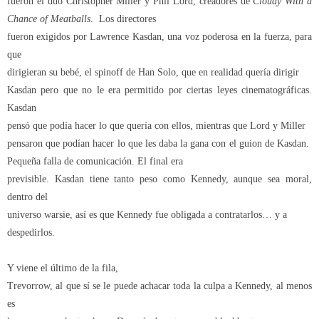
fueron el dúo Christopher Miller y Phil Lord, creadores de
Cloudy With a
Chance of Meatballs
.
Los directores
fueron exigidos por Lawrence Kasdan, una voz poderosa en la fuerza, para
que
dirigieran su bebé, el spinoff de Han Solo, que en realidad quería dirigir
Kasdan pero que no le era permitido por ciertas leyes cinematográficas.
Kasdan
pensó que podía hacer lo que quería con ellos, mientras que Lord y Miller
pensaron que podían hacer lo que les daba la gana con el guion de Kasdan.
Pequeña falla de comunicación. El final era
previsible. Kasdan tiene tanto peso como Kennedy, aunque sea moral,
dentro del
universo warsie, así es que Kennedy fue obligada a contratarlos… y a
despedirlos.
Y viene el último de la fila,
Trevorrow, al que sí se le puede achacar toda la culpa a Kennedy, al menos
es