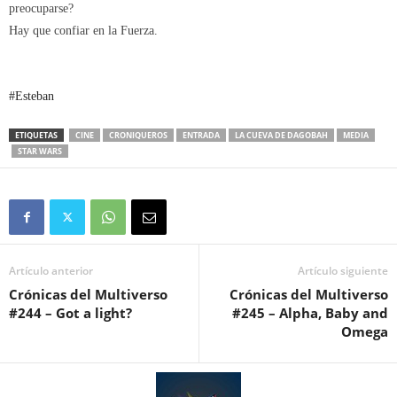
preocuparse?
Hay que confiar en la Fuerza.
#Esteban
ETIQUETAS
CINE
CRONIQUEROS
ENTRADA
LA CUEVA DE DAGOBAH
MEDIA
STAR WARS
Artículo anterior
Artículo siguiente
Crónicas del Multiverso
Crónicas del Multiverso
#244 – Got a light?
#245 – Alpha, Baby and
Omega