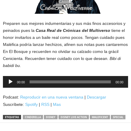
Preparen sus mejores indumentarias y sus más finos accesorios y
peinados pues la
Casa Real de Crónicas del Multiverso
tiene el
honor invitarlos a un baile real como pocos. Tengan cuidado pues
Maléfica podría lanzar hechizos, afinen sus notas pues cantaremos
En El Bosque y recuerden no olvidar su calzado como la grácil
Cenicienta. Recuerden tener cuidado con lo que desean.
Bibi di
babidi bu
.
Reproductor
00:00
00:00
de
audio
Podcast:
Reproducir en una nueva ventana
|
Descargar
Suscríbete:
Spotify
|
RSS
|
Mas
ETIQUETAS
CINDERELLA
DISNEY
DISNEY LIVE ACTION
MALEFICENT
SPECIAL