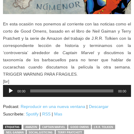
En esta ocasión nos ponemos al corriente con las noticias como el
corto de Good Omens, basado en el libro de Neil Gaiman y Terry
Pratchett y la serie de Amazon del trabajo de J.R.R. Tolkien con la
correspondiente lección de historia y terminamos con la
‘controversia’ alrededor de
Captain Marvel
y discutimos la
taxonomía de los barbacuellos para no tener que hablar de
cucarachas cuando discutamos la película la otra semana.
TRIGGER WARNING PARA FRAGILES.
[br]
Reproductor
00:00
00:00
de
audio
Podcast:
Reproducir en una nueva ventana
|
Descargar
Suscríbete:
Spotify
|
RSS
|
Mas
ETIQUETAS
AMAZON
CAPTAIN MARVEL
GOOD OMENS
J.R.R. TOLKIEN
NEIL GAIMAN
SOCIAL JUSTICING
TERRY PRATCHETT