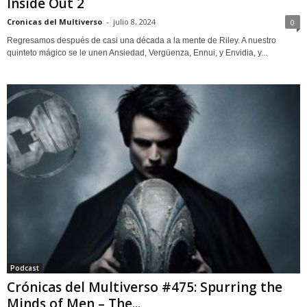
Inside Out 2
Cronicas del Multiverso
-
julio 8, 2024
0
Regresamos después de casi una década a la mente de Riley. A nuestro
quinteto mágico se le unen Ansiedad, Vergüenza, Ennui, y Envidia, y...
Podcast
Crónicas del Multiverso #475: Spurring the
Minds of Men – The...