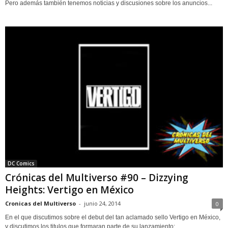
Pero además también tenemos noticias y discusiones sobre los anuncios...
DC Comics
Crónicas del Multiverso #90 – Dizzying
Heights: Vertigo en México
Cronicas del Multiverso
-
junio 24, 2014
0
En el que discutimos sobre el debut del tan aclamado sello Vertigo en México,
y discutimos los titulos que formaran parte de su lanzamiento:...