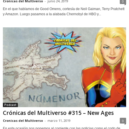
Cronicas del Multiverso
-
junio 24, 2019
0
En el que hablamos de Good Omens, cortesía de Neil Gaiman, Terry Pratchett
y Amazon. Luego pasamos a la alabada Chernobyl de HBO y...
Podcast
Crónicas del Multiverso #315 – New Ages
Cronicas del Multiverso
-
marzo 11, 2019
0
En esta ocasión nos ponemos al corriente con las noticias como el corto de