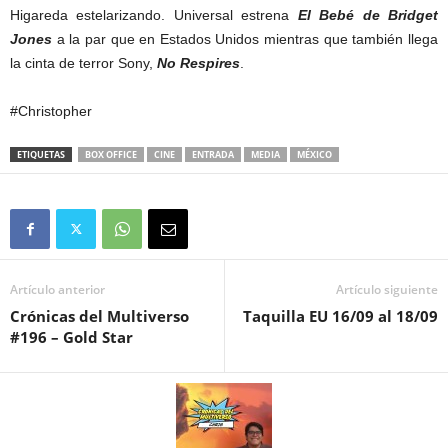
Higareda estelarizando. Universal estrena
El Bebé de Bridget
Jones
a la par que en Estados Unidos mientras que también llega
la cinta de terror Sony,
No Respires
.
#Christopher
ETIQUETAS
BOX OFFICE
CINE
ENTRADA
MEDIA
MÉXICO
Artículo anterior
Artículo siguiente
Crónicas del Multiverso
Taquilla EU 16/09 al 18/09
#196 – Gold Star