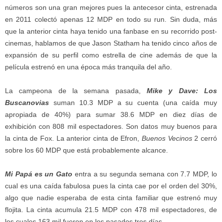
números son una gran mejores pues la antecesor cinta, estrenada
en 2011 colectó apenas 12 MDP en todo su run. Sin duda, más
que la anterior cinta haya tenido una fanbase en su recorrido post-
cinemas, hablamos de que Jason Statham ha tenido cinco años de
expansión de su perfil como estrella de cine además de que la
película estrenó en una época más tranquila del año.
La campeona de la semana pasada,
Mike y Dave: Los
Buscanovias
suman 10.3 MDP a su cuenta (una caída muy
apropiada de 40%) para sumar 38.6 MDP en diez días de
exhibición con 808 mil espectadores. Son datos muy buenos para
la cinta de Fox. La anterior cinta de Efron,
Buenos Vecinos
2 cerró
sobre los 60 MDP que está probablemente alcance.
Mi Papá es un Gato
entra a su segunda semana con 7.7 MDP, lo
cual es una caída fabulosa pues la cinta cae por el orden del 30%,
algo que nadie esperaba de esta cinta familiar que estrenó muy
flojita. La cinta acumula 21.5 MDP con 478 mil espectadores, de
los cuales 163 mil fueron en los pasados tres días.