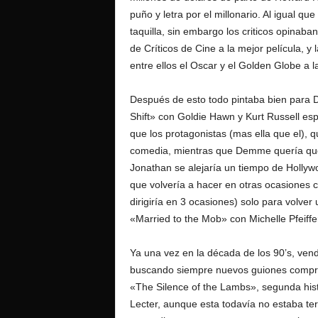
puño y letra por el millonario. Al igual qu
taquilla, sin embargo los criticos opinaba
de Críticos de Cine a la mejor película, 
entre ellos el Oscar y el Golden Globe a l
Después de esto todo pintaba bien para D
Shift» con Goldie Hawn y Kurt Russell espe
que los protagonistas (mas ella que el), q
comedia, mientras que Demme quería que 
Jonathan se alejaría un tiempo de Hollywo
que volvería a hacer en otras ocasiones c
dirigiría en 3 ocasiones) solo para volver 
«Married to the Mob» con Michelle Pfeiffe
Ya una vez en la década de los 90’s, ven
buscando siempre nuevos guiones compró
«The Silence of the Lambs», segunda histo
Lecter, aunque esta todavía no estaba t