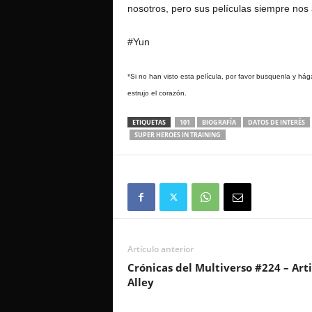
nosotros, pero sus películas siempre no
#Yun
*Si no han visto esta película, por favor busquenla y há
estrujo el corazón.
ETIQUETAS
101
BIOGRAFÍA
DATOS DE INTERÉS
SUPER HEROES IN TRAINING
Artículo anterior
Crónicas del Multiverso #224 – Arti
Alley