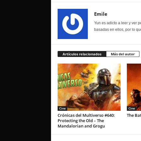
Emile
Yun es adicto a leer y ver p
basadas en ellos, por lo qu
Artículos relacionados
Más del autor
Cine
Cine
Crónicas del Multiverso #640:
The Ba
Protecting the Old – The
Mandalorian and Grogu