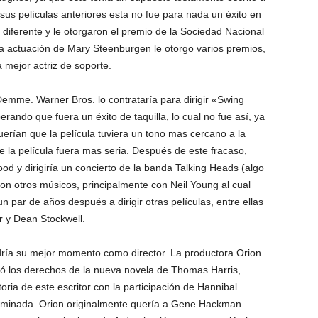
e sus películas anteriores esta no fue para nada un éxito en
n diferente y le otorgaron el premio de la Sociedad Nacional
y la actuación de Mary Steenburgen le otorgo varios premios,
a mejor actriz de soporte.
emme. Warner Bros. lo contrataría para dirigir «Swing
rando que fuera un éxito de taquilla, lo cual no fue así, ya
uerían que la película tuviera un tono mas cercano a la
la película fuera mas seria. Después de este fracaso,
od y dirigiría un concierto de la banda Talking Heads (algo
on otros músicos, principalmente con Neil Young al cual
un par de años después a dirigir otras películas, entre ellas
r y Dean Stockwell.
dría su mejor momento como director. La productora Orion
 los derechos de la nueva novela de Thomas Harris,
ria de este escritor con la participación de Hannibal
erminada. Orion originalmente quería a Gene Hackman