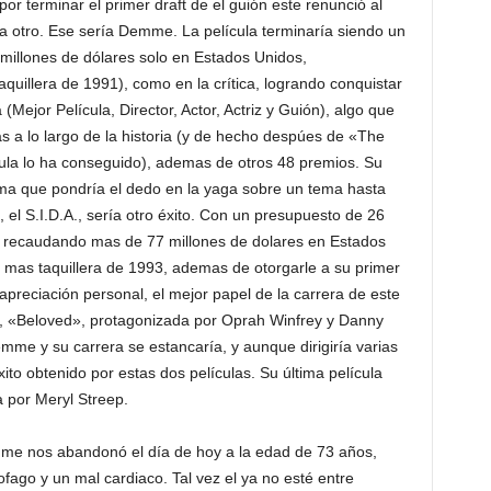
or terminar el primer draft de el guión este renunció al
a otro. Ese sería Demme. La película terminaría siendo un
1 millones de dólares solo en Estados Unidos,
aquillera de 1991), como en la crítica, logrando conquistar
Mejor Película, Director, Actor, Actriz y Guión), algo que
s a lo largo de la historia (y de hecho despúes de «The
cula lo ha conseguido), ademas de otros 48 premios. Su
rama que pondría el dedo en la yaga sobre un tema hasta
el S.I.D.A., sería otro éxito. Con un presupuesto de 26
ría recaudando mas de 77 millones de dolares en Estados
a mas taquillera de 1993, ademas de otorgarle a su primer
apreciación personal, el mejor papel de la carrera de este
a, «Beloved», protagonizada por Oprah Winfrey y Danny
mme y su carrera se estancaría, y aunque dirigiría varias
xito obtenido por estas dos películas. Su última película
 por Meryl Streep.
e nos abandonó el día de hoy a la edad de 73 años,
ago y un mal cardiaco. Tal vez el ya no esté entre