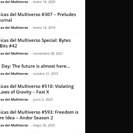
as del Multiverso
-
enero 16, 2020
icas del Multiverso #307 – Preludes
urnal
as del Multiverso
-
enero 14, 2019
icas del Multiverso Special: Bytes
Bits #42
as del Multiverso
-
noviembre 28, 2021
 Day: The future is almost here…
as del Multiverso
-
octubre 21, 2015
icas del Multiverso #510: Violating
Laws of Gravity – Fast X
as del Multiverso
-
junio 5, 2023
icas del Multiverso #593: Freedom is
re Idea – Andor Season 2
as del Multiverso
-
mayo 26, 2025