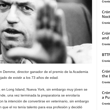
Cronic
Crón
Noct
Cronic
Crón
and 
Cronic
BTTF
Cronic
Crón
n Demme, director ganador de el premio de la Academia
the 
ado de existir a los 73 años de edad.
Cronic
, en Long Island, Nueva York, sin embargo muy jóven se
Crón
onde, una vez terminada la preparatoria se enrolaría
a Pu
on la intención de convertirse en veterinario, sin embargo
Cronic
 que el no tenía talento para esa profesión y decidió