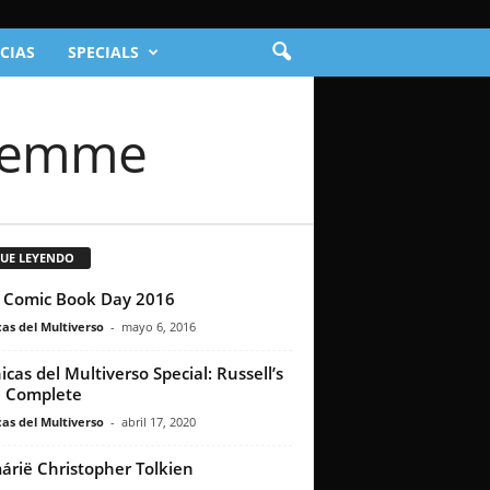
CIAS
SPECIALS
 Demme
GUE LEYENDO
 Comic Book Day 2016
as del Multiverso
-
mayo 6, 2016
icas del Multiverso Special: Russell’s
 Complete
as del Multiverso
-
abril 17, 2020
rië Christopher Tolkien