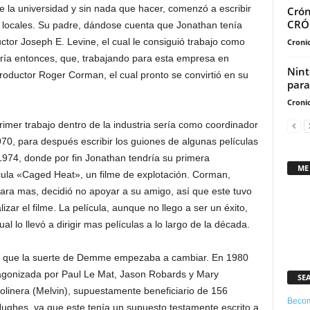
 la universidad y sin nada que hacer, comenzó a escribir
Crón
CRÓ
s locales. Su padre, dándose cuenta que Jonathan tenía
uctor Joseph E. Levine, el cual le consiguió trabajo como
Cronic
ía entonces, que, trabajando para esta empresa en
Nint
oductor Roger Corman, el cual pronto se convirtió en su
para
Cronic
 primer trabajo dentro de la industria sería como coordinador
70, para después escribir los guiones de algunas películas
974, donde por fin Jonathan tendría su primera
ME
ícula «Caged Heat», un filme de explotación. Corman,
ra mas, decidió no apoyar a su amigo, así que este tuvo
zar el filme. La película, aunque no llego a ser un éxito,
l lo llevó a dirigir mas películas a lo largo de la década.
a que la suerte de Demme empezaba a cambiar. En 1980
agonizada por Paul Le Mat, Jason Robards y Mary
SE
linera (Melvin), supuestamente beneficiario de 156
Becom
ughes, ya que este tenía un supuesto testamente escrito a