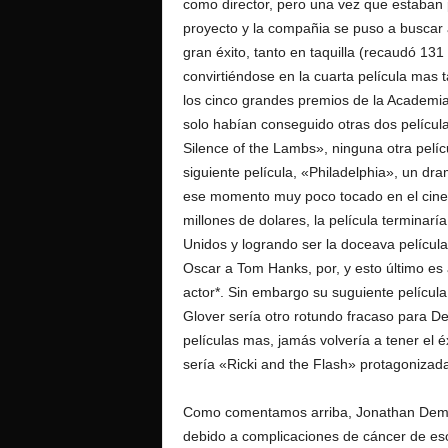
como director, pero una vez que estaban p
proyecto y la compañia se puso a buscar 
gran éxito, tanto en taquilla (recaudó 13
convirtiéndose en la cuarta película mas t
los cinco grandes premios de la Academia (
solo habían conseguido otras dos película
Silence of the Lambs», ninguna otra pelí
siguiente película, «Philadelphia», un d
ese momento muy poco tocado en el cine, 
millones de dolares, la película termina
Unidos y logrando ser la doceava películ
Oscar a Tom Hanks, por, y esto último es 
actor*. Sin embargo su suguiente películ
Glover sería otro rotundo fracaso para De
películas mas, jamás volvería a tener el é
sería «Ricki and the Flash» protagonizada
Como comentamos arriba, Jonathan Demm
debido a complicaciones de cáncer de esof