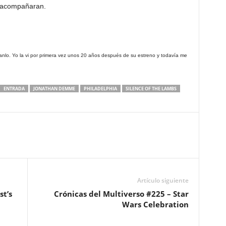
s acompañaran.
ganlo. Yo la vi por primera vez unos 20 años después de su estreno y todavía me
ENTRADA
JONATHAN DEMME
PHILADELPHIA
SILENCE OF THE LAMBS
Artículo siguiente
st’s
Crónicas del Multiverso #225 – Star
Wars Celebration