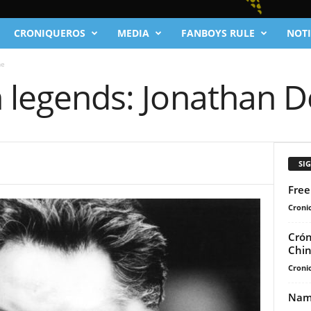
CRONIQUEROS
MEDIA
FANBOYS RULE
NOTI
me
en legends: Jonathan
SI
Free
Cronic
Crón
Chin
Cronic
Namá