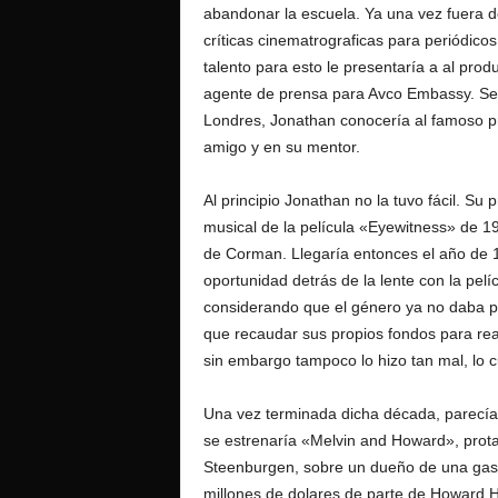
abandonar la escuela. Ya una vez fuera de
críticas cinematrograficas para periódico
talento para esto le presentaría a al prod
agente de prensa para Avco Embassy. Ser
Londres, Jonathan conocería al famoso pr
amigo y en su mentor.
Al principio Jonathan no la tuvo fácil. Su
musical de la película «Eyewitness» de 19
de Corman. Llegaría entonces el año de 1
oportunidad detrás de la lente con la pel
considerando que el género ya no daba pa
que recaudar sus propios fondos para reali
sin embargo tampoco lo hizo tan mal, lo cua
Una vez terminada dicha década, parecí
se estrenaría «Melvin and Howard», prot
Steenburgen, sobre un dueño de una gaso
millones de dolares de parte de Howard H