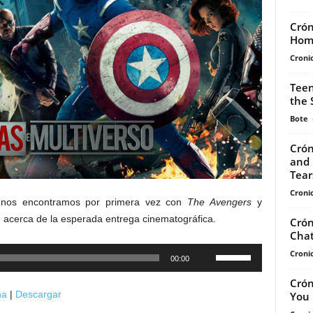
Crón
Hom
Cronic
Teen
the 
Bote
Crón
and 
Tears
Cronic
 nos encontramos por primera vez con
The Avengers
y
 acerca de la esperada entrega cinematográfica.
Crón
Chat
Utiliza
Cronic
00:00
las
Crón
teclas
na
|
Descargar
You 
de