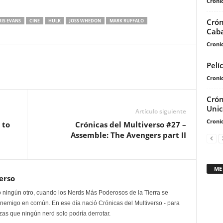
Cronic
flecha
arriba/abajo
Crón
IS EVANS
CINE
HULK
JOSS WHEDON
MARK RUFFALO
para
Caba
aumentar
Cronic
o
disminuir
Pelí
el
Cronic
volumen.
Crón
Unic
Artículo siguiente
Cronic
 to
Crónicas del Multiverso #27 –
Assemble: The Avengers part II
ME
erso
 ningún otro, cuando los Nerds Más Poderosos de la Tierra se
enemigo en común. En ese día nació Crónicas del Multiverso - para
as que ningún nerd solo podría derrotar.