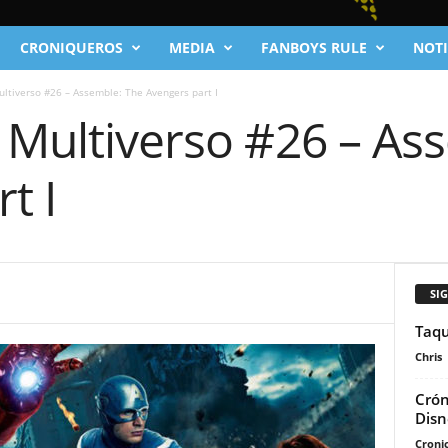
CRONIQUEROS
MEDIA
FANBOYS RULE
NOTI
ultiverso #26 – Assemble: The Avengers part I
 Multiverso #26 – As
t I
SI
Taqu
Chris
Crón
Disn
Cronic