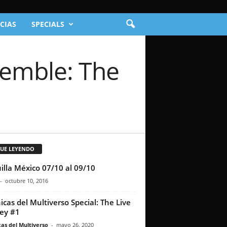
CIAS
SPECIALS
semble: The
GUE LEYENDO
illa México 07/10 al 09/10
-
octubre 10, 2016
icas del Multiverso Special: The Live
ey #1
as del Multiverso
-
mayo 26, 2020