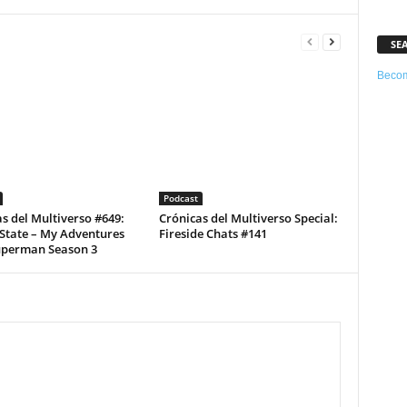
SE
Becom
Podcast
s del Multiverso #649:
Crónicas del Multiverso Special:
State – My Adventures
Fireside Chats #141
uperman Season 3