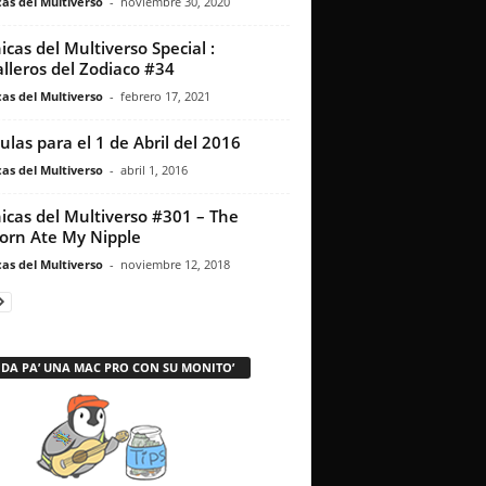
as del Multiverso
-
noviembre 30, 2020
icas del Multiverso Special :
lleros del Zodiaco #34
as del Multiverso
-
febrero 17, 2021
culas para el 1 de Abril del 2016
as del Multiverso
-
abril 1, 2016
icas del Multiverso #301 – The
orn Ate My Nipple
as del Multiverso
-
noviembre 12, 2018
 DA PA’ UNA MAC PRO CON SU MONITO’