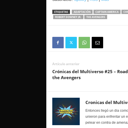
ETIQUETAS
ADAPTACIÓN
CAPTAIN AMERICA
CHR
ROBERT DOWNEY JR.
THE AVENGERS
Artículo anterior
Crónicas del Multiverso #25 – Road
the Avengers
Cronicas del Multiv
Entonces llegó un dia como
unieron para enfrentar un 
pelear en contra de amenaz