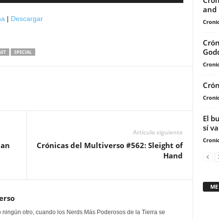
Crón
las
and 
teclas
na
|
Descargar
Cronic
de
flecha
Crón
arriba/abajo
God
ST
SPECIAL
para
Cronic
aumentar
o
Crón
disminuir
Cronic
el
El b
volumen.
sí va
Artículo siguiente
Cronic
Can
Crónicas del Multiverso #562: Sleight of
Hand
ME
erso
 ningún otro, cuando los Nerds Más Poderosos de la Tierra se