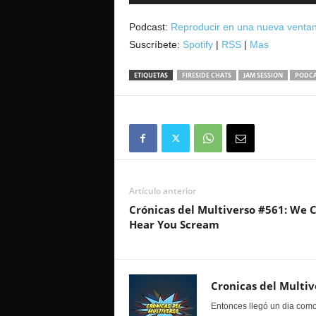
de
audio
Podcast:
Reproducir en una nueva venta
Suscríbete:
Spotify
|
RSS
|
Mas
ETIQUETAS
FIRESIDE CHATS
JAM SESSION
PODCA
Artículo anterior
Crónicas del Multiverso #561: We 
Hear You Scream
Cronicas del Multiv
Entonces llegó un dia como