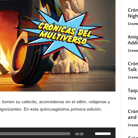
Crón
Nigh
Cronic
Amig
Addi
Cronic
Crón
Talk
Cronic
Taqu
Chris
 tomen su cafecito, acomódense en el sillón, relájense y
 vigorizantes. En esta quincuagésima primera edición,
Crón
and 
Cronic
Utiliza
00:00