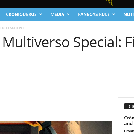
CRONIQUEROS
MEDIA
FANBOYS RULE
NOTI
ireside Chats #51
 Multiverso Special: F
SI
Crón
and 
Cronic