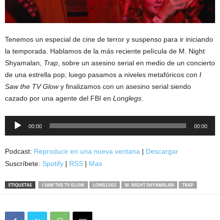
Tenemos un especial de cine de terror y suspenso para ir iniciando
la temporada. Hablamos de la más reciente película de M. Night
Shyamalan,
Trap
, sobre un asesino serial en medio de un concierto
de una estrella pop; luego pasamos a niveles metafóricos con
I
Saw the TV Glow
y finalizamos con un asesino serial siendo
cazado por una agente del FBI en
Longlegs
.
Reproductor
00:00
00:00
de
audio
Podcast:
Reproducir en una nueva ventana
|
Descargar
Suscríbete:
Spotify
|
RSS
|
Mas
ETIQUETAS
I SAW THE TV GLOW
LONGLEGS
M. NIGHT SHYAMALAN
TRAP